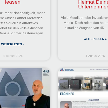
leasen
Heimat Dein
Unternehme
nz, mehr Nachhaltigkeit, mehr
Viele Metallbetriebe investieren
en: Unser Partner Mercedes-
Media. Doch reicht das heute
tet aktuell ein attraktives
aktuellen Ausgabe von 4K – 
bot für den vollelektrischen
enz eSprinter Kastenwagen
WEITERLESEN »
WEITERLESEN »
4. August 2026
4. August 2026