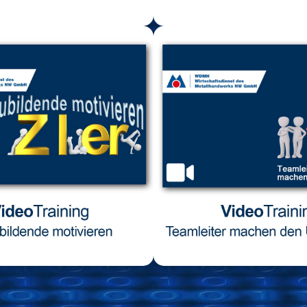
alkulations­
Auszubilde
grundlagen
motiviere
ktualisieren
Inhalte:
Begrüßung und Inhalte
gliedert sich in die folgenden
Grundlagen 07:3
Abschnitte:
Erwartungen an die Arbeitg
· Grundlagen
Erwartungen an die Arbei
· Lohnzusatzkosten
10 zusammenfassende Tip
meinkosten bestimmen
Fazit 01:44
densätze für Abteilungen
schiedliche Zuschlagssätze
VideoTraini
WhitePaper