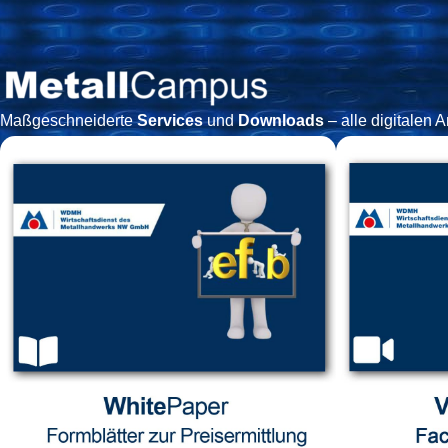
Maßgeschneiderte
Services
und
Downloads
– alle digitalen 
Fo
Pr
White
Pa
Mit uns
dazugehör
Formblätt