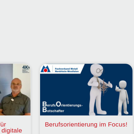
für
Berufsorientierung im Focus!
 digitale