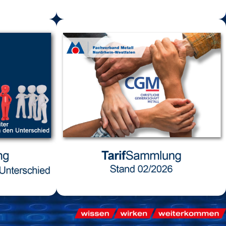
nde
Teamleiter machen den
n
Unterschied
Der Teamleiter an sich soll das Bindeglied
 05:20
zwischen der Geschäftsführung und
8
seinem Team sein. Er muss Sorge dafür
eber 12:41
tragen, dass das Team gut harmoniert
t 16:17
und es zu keinen Reibungsverlusten
ps 07:23
kommt.
VideoTraining
ng
Tarifsammlung CGM