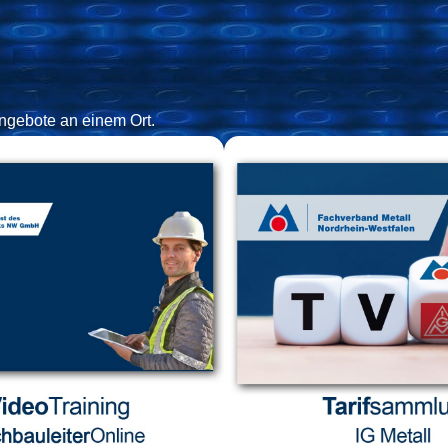
Angebote an einem Ort.
rmblätter zur
Fachbauleiter o
eisermittlung
Der Fachbauleiter bekleidet
zentrale Funktion im Baustel
per und Excel-Ausfüllhilfe.
Schwerpunkte seiner Aufga
erer ExcelTabelle und dem
neben der Auftragsvorbereit
igen
White
Paper füllen Sie die
Management der auszufü
er zur Preisermittlung immer
Leistungen – das Abstimme
konsistent aus.
Auftraggebern bzw. 
Gesamtbauleitung
WhitePaper
VideoTraini