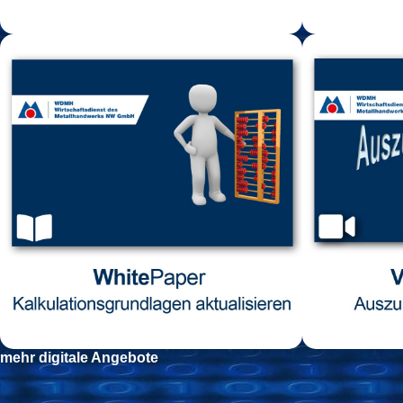
K
a
Das Angebot 
· Ge
· Stun
· unter
mehr digitale Angebote