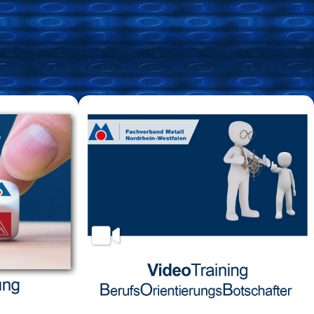
Tarifsammlung IGM
nline
 heute eine
... alle Tarifverträge in einer Sammlung
lenbetrieb.
exklusiv für Mitglieder
ben sind –
ung und dem
Tarifsammlung
hrenden
n mit den
der
.
ng