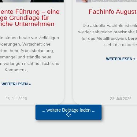
iente Führung – eine
FachInfo August
ige Grundlage für
reiche Unternehmen
Die aktuelle FachInfo ist onl
wieder zahlreiche praxisnahe 
e stehen heute vor vielfältigen
für das Metallhandwerk bere
rderungen. Wirtschaftliche
steht die aktuell
iten, hohe Arbeitsbelastung,
temangel und ständig neue
WEITERLESEN »
 verlangen nicht nur fachliche
Kompetenz,
WEITERLESEN »
28. Juli 2026
28. Juli 2026
... weitere Beiträge laden ...