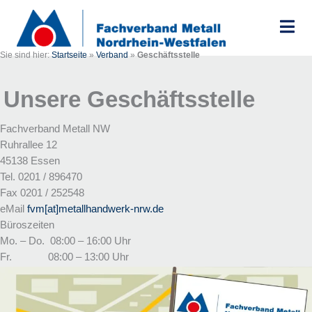
Zum
Inhalt
springen
Sie sind hier:
Startseite
»
Verband
»
Geschäftsstelle
Unsere Geschäftsstelle
Fachverband Metall NW
Ruhrallee 12
45138 Essen
Tel. 0201 / 896470
Fax 0201 / 252548
eMail
fvm[at]metallhandwerk-nrw.de
Büroszeiten
Mo. – Do. 08:00 – 16:00 Uhr
Fr. 08:00 – 13:00 Uhr