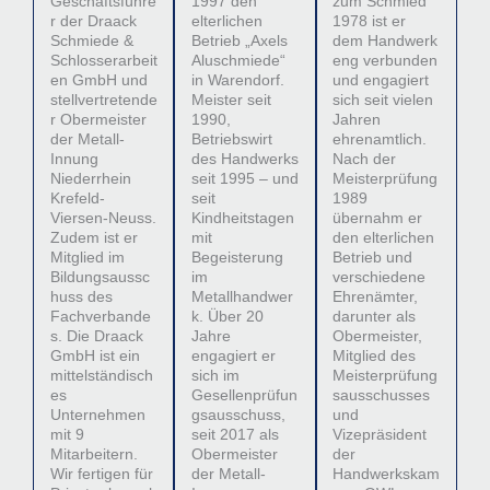
Geschäftsführe
1997 den
zum Schmied
r der Draack
elterlichen
1978 ist er
Schmiede &
Betrieb „Axels
dem Handwerk
Schlosserarbeit
Aluschmiede“
eng verbunden
en GmbH und
in Warendorf.
und engagiert
stellvertretende
Meister seit
sich seit vielen
r Obermeister
1990,
Jahren
der Metall-
Betriebswirt
ehrenamtlich.
Innung
des Handwerks
Nach der
Niederrhein
seit 1995 – und
Meisterprüfung
Krefeld-
seit
1989
Viersen-Neuss.
Kindheitstagen
übernahm er
Zudem ist er
mit
den elterlichen
Mitglied im
Begeisterung
Betrieb und
Bildungsaussc
im
verschiedene
huss des
Metallhandwer
Ehrenämter,
Fachverbande
k. Über 20
darunter als
s. Die Draack
Jahre
Obermeister,
GmbH ist ein
engagiert er
Mitglied des
mittelständisch
sich im
Meisterprüfung
es
Gesellenprüfun
sausschusses
Unternehmen
gsausschuss,
und
mit 9
seit 2017 als
Vizepräsident
Mitarbeitern.
Obermeister
der
Wir fertigen für
der Metall-
Handwerkskam