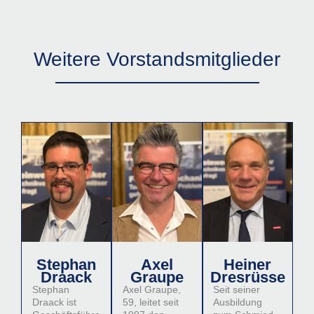
Weitere Vorstandsmitglieder
Stephan
Axel
Heiner
Draack
Graupe
Dresrüsse
Stephan
Axel Graupe,
Seit seiner
Draack ist
59, leitet seit
Ausbildung