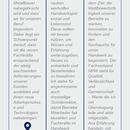
Metallbauer
rauben
dem Ziel, die
nahegebracht
wertvolles
Wettbewerbsfä
wird und dass
Handwerkspot
higkeit unserer
wir für unseren
enzial und
Betriebe zu
Beruf
Lebenszeit.
stärken,
begeistern.
Diese sollten
Innovation zu
Dabei liegt ein
wir besser
fördern und
Schwerpunkt
nutzen, um
den
darauf, dass
Wissen und
Nachwuchs für
wir die neuen
Erfahrung
unser
Fachkräfte
weiterzugeben,
Handwerk zu
entsprechend
Neues zu
begeistern. Der
der stetig
entwickeln und
Fachverband
wachsenden
Bestehendes
NRW steht für
Anforderungen
zu bewahren.
Qualität,
unserer
Ich stehe für
Verlässlichkeit
Kunden
angemessene,
und
ausbilden und
auch
Gemeinschaft
ihnen neue
dreistellige
– Werte die ich
Arbeitsprozess
Stundensätze,
mit
e und
damit Betriebe
Überzeugung
Technologien
Mitarbeiter fair
teile und aktiv
nahebringen.
“
bezahlen und
mitgestalte.
Fachkräfte im
Aus Erfahrung
Handwerk
handeln, mit