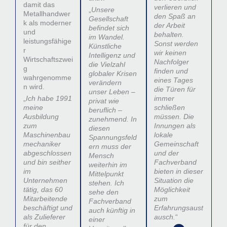
damit das
verlieren und
„
Unsere
Metallhandwer
den Spaß an
Gesellschaft
k als moderner
der Arbeit
befindet sich
und
behalten.
im Wandel.
leistungsfähige
Sonst werden
Künstliche
r
wir keinen
Intelligenz und
Wirtschaftszwei
Nachfolger
die Vielzahl
g
finden und
globaler Krisen
wahrgenomme
eines Tages
verändern
n wird.
die Türen für
unser Leben –
„
Ich habe 1991
immer
privat wie
meine
schließen
beruflich –
Ausbildung
müssen. Die
zunehmend. In
zum
Innungen als
diesen
Maschinenbau
lokale
Spannungsfeld
mechaniker
Gemeinschaft
ern muss der
abgeschlossen
und der
Mensch
und bin seither
Fachverband
weiterhin im
im
bieten in dieser
Mittelpunkt
Unternehmen
Situation die
stehen. Ich
tätig, das 60
Möglichkeit
sehe den
Mitarbeitende
zum
Fachverband
beschäftigt und
Erfahrungsaust
auch künftig in
als Zulieferer
ausch.
“
einer
für den