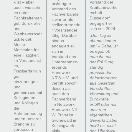
k ist – aber
Vorstand der
bisherigen
auch, wie sehr
Kreihandwerke
Vorstand des
es unter
rschaft
Fachverbande
Fachkräfteman
Düsseldorf
s war er als
gel, Bürokratie
engagiert er
stellvertretende
und
sich seit 2024.
r Vorsitzender
Wettbewerbsdr
tätig. Darüber
„
Der Tag ist
uck leidet.
hinaus
abends immer
Meine
engagiert er
um! – Dabei ist
Motivation für
sich im
es egal, ob
eine Tätigkeit
Vorstand des
man ihn mit
im Vorstand ist
Unternehmerv
der Erfüllung
es,
erbands
ständig
Praxiserfahrun
Handwerk
prasselnder
gen
NRW e.V. und
Anforderungen
einzubringen
vertritt sowohl
aus Gesetzen,
und
diesen als
Vorschriften,
gemeinsam mit
auch den
Verwaltung und
Kolleginnen
Fachverband
Bürokratie
und Kollegen
im Netzwerk
erfüllt oder mit
die
Handwerk.NR
unserem
Rahmenbeding
W. Privat ist
eigentlichen
ungen unserer
Grönewald im
Gewerk! Dabei
Branche zu
Kolpingwerk
heißt es, nicht
verbessern,
aktiv.
den Überblick