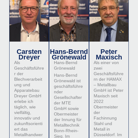
Carsten
Hans-Bernd
Peter
Dreyer
Grönewald
Maxisch
Als
Hans-Bernd
Als einer von
Geschäftsführe
Grönewald
zwei
r der
Geschäftsführe
Hans-Bernd
Blechverarbeit
rn der HAMAX
Grönewald ist
ung und
– Metallbau
geschäftsführe
Apparatebau
GmbH ist Peter
nder
Dreyer GmbH
Maxisch seit
Gesellschafter
erlebe ich
2022
der MTE
täglich, wie
Obermeister
GmbH sowie
vielfältig,
der
Obermeister
innovativ und
Fachinnung
der Innung für
zukunftsorienti
Stahl und
Metalltechnik
ert das
Metall in
Bonn-Rhein-
Metallhandwer
Düsseldorf. Im
Sieg. Im