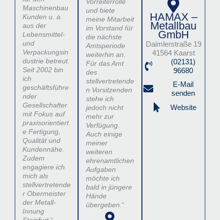
Vorreiterrolle
Maschinenbau
und biete
HAMAX –
Kunden u. a.
meine Mitarbeit
Metallbau
aus der
im Vorstand für
GmbH
Lebensmittel-
die nächste
und
Daimlerstraße 19
Amtsperiode
Verpackungsin
41564 Kaarst
weiterhin an.
dustrie betreut.
(02131)
Für das Amt
Seit 2002 bin
96680
des
ich
stellvertretende
E-Mail
geschäftsführe
n Vorsitzenden
senden
nder
stehe ich
Gesellschafter
jedoch nicht
Website
mit Fokus auf
mehr zur
praxisorientiert
Verfügung.
e Fertigung,
Auch einige
Qualität und
meiner
Kundennähe.
weiteren
Zudem
ehrenamtlichen
engagiere ich
Aufgaben
mich als
möchte ich
stellvertretende
bald in jüngere
r Obermeister
Hände
der Metall-
übergeben.
“
Innung
Steinfurt.
“