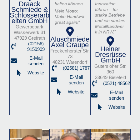
Draack
halten können.
Innovation
Schmiede &
führen – für
Mein Motto:
Schlosserarb
starke Betriebe
Make Handwrk
eiten GmbH
und ein starkes
great again!
“
Metallhandwer
Gewerbepark
k in NRW.
“
Wasserwerk 31
Aluschmiede
47929 Grefrath
Axel Graupe
(02156)
Heiner
9159909
Freckenhorster Str.
Dresrüsse
73
E-Mail
GmbH
48231 Warendorf
senden
Gütersloher Str.
(02581) 1787
360
Website
E-Mail
33649 Bielefeld
senden
(0521) 48562
Website
E-Mail
senden
Website