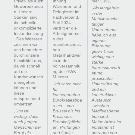
Privat- als auch
Innung
mer OWL.
Gewerbekunde
Warendorf und
„
Als langjährig
n. Unsere
Delegierter im
in der
Stärken sind
Fachverband.
Metallbranche
die schnelle
Seit 2024
tätiger
unkomplizierte
vertritt er die
Unternehmer
Instandsetzung
Arbeitgeberseit
habe ich aus
. Des Weiteren
e des
eigener
zeichnen wir
münsterländisc
Erfahrung
uns besonders
hen
gelernt, wie
durch unsere
Metallhandwer
wichtig eine
Flexibilität aus,
ks in der
starke
da wir schnell
Vollversammlu
Interessenvertr
auf die
ng der HWK
etung,
Kundenwünsch
Münster.
praxisnahe
e eingehen
„
Ich setze mich
Unterstützung
können und
für
und ein
diese
konsequenten
konstruktiver
entsprechend
Bürokratieabba
Austausch
umsetzen.
u ein – von
zwischen
„
Uns ist
Brüssel bis ins
Mitgliedsbetrie
wichtig, dass
Kreishaus.
ben sind.
auch jungen
Protokollpflicht
Meine Arbeit im
Menschen der
en, Prüfungen
Vorstand ist
Beruf als
und Audits
getragen von