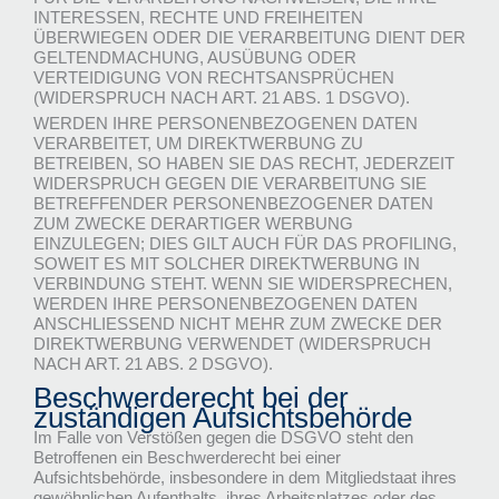
INTERESSEN, RECHTE UND FREIHEITEN
ÜBERWIEGEN ODER DIE VERARBEITUNG DIENT DER
GELTENDMACHUNG, AUSÜBUNG ODER
VERTEIDIGUNG VON RECHTSANSPRÜCHEN
(WIDERSPRUCH NACH ART. 21 ABS. 1 DSGVO).
WERDEN IHRE PERSONENBEZOGENEN DATEN
VERARBEITET, UM DIREKTWERBUNG ZU
BETREIBEN, SO HABEN SIE DAS RECHT, JEDERZEIT
WIDERSPRUCH GEGEN DIE VERARBEITUNG SIE
BETREFFENDER PERSONENBEZOGENER DATEN
ZUM ZWECKE DERARTIGER WERBUNG
EINZULEGEN; DIES GILT AUCH FÜR DAS PROFILING,
SOWEIT ES MIT SOLCHER DIREKTWERBUNG IN
VERBINDUNG STEHT. WENN SIE WIDERSPRECHEN,
WERDEN IHRE PERSONENBEZOGENEN DATEN
ANSCHLIESSEND NICHT MEHR ZUM ZWECKE DER
DIREKTWERBUNG VERWENDET (WIDERSPRUCH
NACH ART. 21 ABS. 2 DSGVO).
Beschwerde­recht bei der
zuständigen Aufsichts­behörde
Im Falle von Verstößen gegen die DSGVO steht den
Betroffenen ein Beschwerderecht bei einer
Aufsichtsbehörde, insbesondere in dem Mitgliedstaat ihres
gewöhnlichen Aufenthalts, ihres Arbeitsplatzes oder des