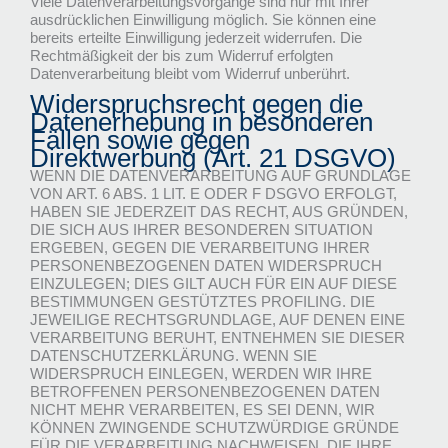
Viele Datenverarbeitungsvorgänge sind nur mit Ihrer
ausdrücklichen Einwilligung möglich. Sie können eine
bereits erteilte Einwilligung jederzeit widerrufen. Die
Rechtmäßigkeit der bis zum Widerruf erfolgten
Datenverarbeitung bleibt vom Widerruf unberührt.
Widerspruchsrecht gegen die
Datenerhebung in besonderen
Fällen sowie gegen
Direktwerbung (Art. 21 DSGVO)
WENN DIE DATENVERARBEITUNG AUF GRUNDLAGE
VON ART. 6 ABS. 1 LIT. E ODER F DSGVO ERFOLGT,
HABEN SIE JEDERZEIT DAS RECHT, AUS GRÜNDEN,
DIE SICH AUS IHRER BESONDEREN SITUATION
ERGEBEN, GEGEN DIE VERARBEITUNG IHRER
PERSONENBEZOGENEN DATEN WIDERSPRUCH
EINZULEGEN; DIES GILT AUCH FÜR EIN AUF DIESE
BESTIMMUNGEN GESTÜTZTES PROFILING. DIE
JEWEILIGE RECHTSGRUNDLAGE, AUF DENEN EINE
VERARBEITUNG BERUHT, ENTNEHMEN SIE DIESER
DATENSCHUTZERKLÄRUNG. WENN SIE
WIDERSPRUCH EINLEGEN, WERDEN WIR IHRE
BETROFFENEN PERSONENBEZOGENEN DATEN
NICHT MEHR VERARBEITEN, ES SEI DENN, WIR
KÖNNEN ZWINGENDE SCHUTZWÜRDIGE GRÜNDE
FÜR DIE VERARBEITUNG NACHWEISEN, DIE IHRE