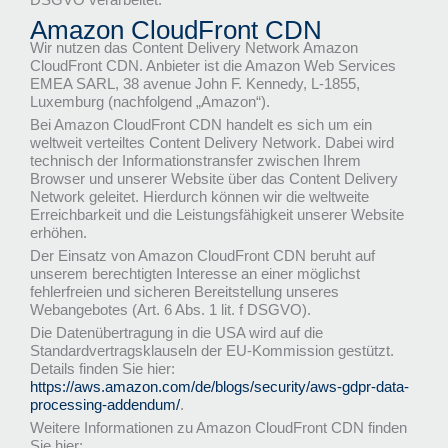
DSGVO verarbeitet.
Amazon CloudFront CDN
Wir nutzen das Content Delivery Network Amazon
CloudFront CDN. Anbieter ist die Amazon Web Services
EMEA SARL, 38 avenue John F. Kennedy, L-1855,
Luxemburg (nachfolgend „Amazon“).
Bei Amazon CloudFront CDN handelt es sich um ein
weltweit verteiltes Content Delivery Network. Dabei wird
technisch der Informationstransfer zwischen Ihrem
Browser und unserer Website über das Content Delivery
Network geleitet. Hierdurch können wir die weltweite
Erreichbarkeit und die Leistungsfähigkeit unserer Website
erhöhen.
Der Einsatz von Amazon CloudFront CDN beruht auf
unserem berechtigten Interesse an einer möglichst
fehlerfreien und sicheren Bereitstellung unseres
Webangebotes (Art. 6 Abs. 1 lit. f DSGVO).
Die Datenübertragung in die USA wird auf die
Standardvertragsklauseln der EU-Kommission gestützt.
Details finden Sie hier:
https://aws.amazon.com/de/blogs/security/aws-gdpr-data-
processing-addendum/
.
Weitere Informationen zu Amazon CloudFront CDN finden
Sie hier: