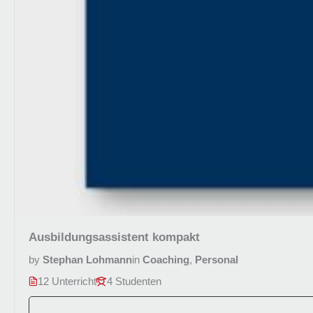
Ausbildungsassistent kompakt
by
Stephan Lohmann
in
Coaching
,
Personal
12 Unterricht
4 Studenten