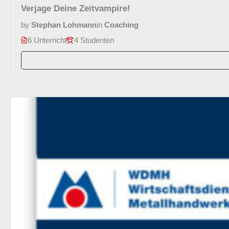
Verjage Deine Zeitvampire!
by
Stephan Lohmann
in
Coaching
6 Unterricht
4 Studenten