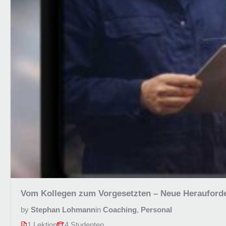
Vom Kollegen zum Vorgesetzten – Neue Herauford
by
Stephan Lohmann
in
Coaching
,
Personal
1 Lektion
4 Studenten