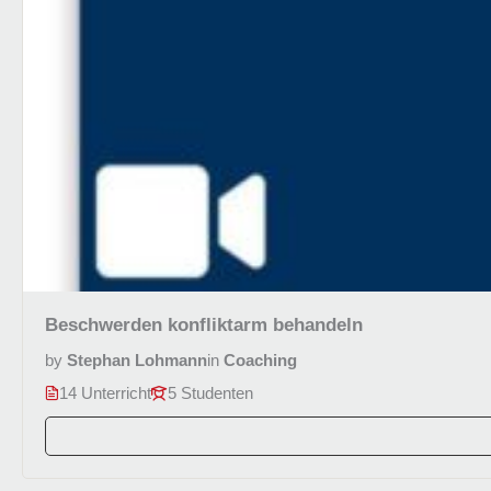
Beschwerden konfliktarm behandeln
by
Stephan Lohmann
in
Coaching
14 Unterricht
5 Studenten