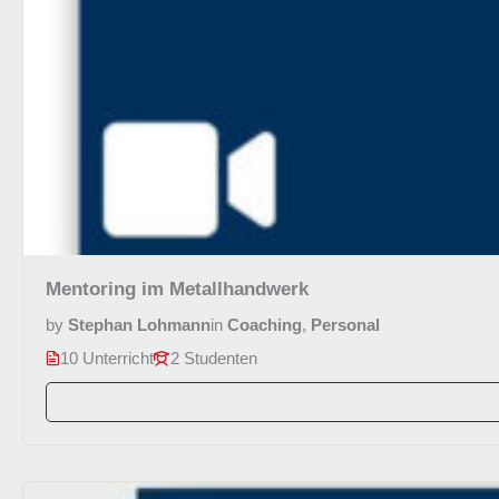
Mentoring im Metallhandwerk
by
Stephan Lohmann
in
Coaching
,
Personal
10 Unterricht
2 Studenten