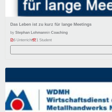
Das Leben ist zu kurz für lange Meetings
by
Stephan Lohmann
in
Coaching
6 Unterricht
1 Student