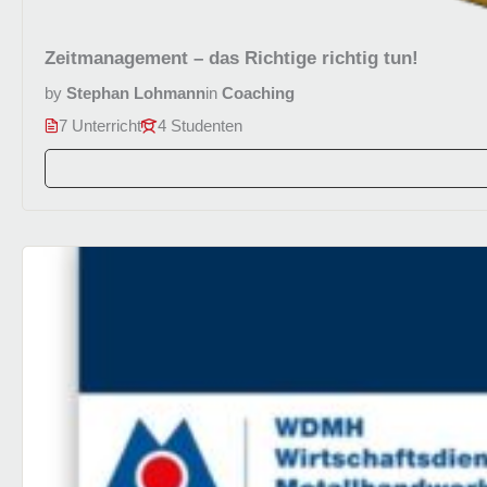
Zeitmanagement – das Richtige richtig tun!
by
Stephan Lohmann
in
Coaching
7 Unterricht
4 Studenten