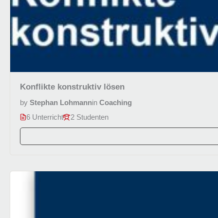
Konflikte konstruktiv lösen
by
Stephan Lohmann
in
Coaching
6 Unterricht
2 Studenten