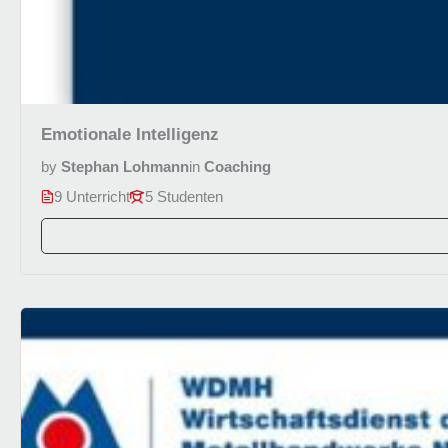
Emotionale Intelligenz
by
Stephan Lohmann
in
Coaching
9 Unterricht
5 Studenten