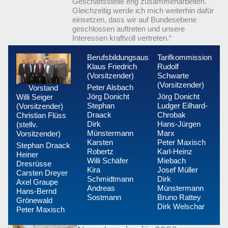
Geschäftsstelle eng zusammenarbeiten.
Gleichzeitig werde ich mich weiterhin dafür
einsetzen, dass wir auf Bundesebene
geschlossen auftreten und unsere
Interessen kraftvoll vertreten.“
Berufsbildungsausschuss
Tarifkommission
Klaus Friedrich
Rudolf
(Vorsitzender)
Schwarte
(Vorsitzender)
Peter Alsbach
Vorstand
Jörg Donicht
Jörg Donicht
Willi Seiger
Stephan
Ludger Eilhard-
(Vorsitzender)
Draack
Chrobak
Christian Flüss
Dirk
Hans-Jürgen
(stellv.
Münstermann
Marx
Vorsitzender)
Karsten
Peter Maxisch
Stephan Draack
Robertz
Karl-Heinz
Heiner
Willi Schäfer
Miebach
Dresrüsse
Kira
Josef Müller
Carsten Dreyer
Schmidtmann
Dirk
Axel Graupe
Andreas
Münstermann
Hans-Bernd
Sostmann
Bruno Rattey
Grönewald
Dirk Welschar
Peter Maxisch