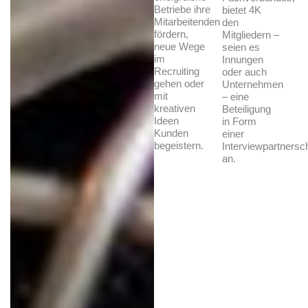
Betriebe ihre
bietet 4K
Mitarbeitenden
den
fördern,
Mitgliedern –
neue Wege
seien es
im
Innungen
Recruiting
oder auch
gehen oder
Unternehmen
mit
– eine
kreativen
Beteiligung
Ideen
in Form
Kunden
einer
begeistern.
Interviewpartnersc
an.