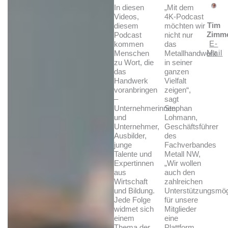
In diesen
„Mit dem
Videos,
4K-Podcast
Tim
diesem
möchten wir
Zimm
Podcast
nicht nur
E-
kommen
das
Mail
Menschen
Metallhandwerk
zu Wort, die
in seiner
das
ganzen
Handwerk
Vielfalt
voranbringen
zeigen“,
–
sagt
Unternehmerinnen
Stephan
und
Lohmann,
Unternehmer,
Geschäftsführer
Ausbilder,
des
junge
Fachverbandes
Talente und
Metall NW,
Expertinnen
„Wir wollen
aus
auch den
Wirtschaft
zahlreichen
und Bildung.
Unterstützungsmög
Jede Folge
für unsere
widmet sich
Mitglieder
einem
eine
Thema der
Plattform