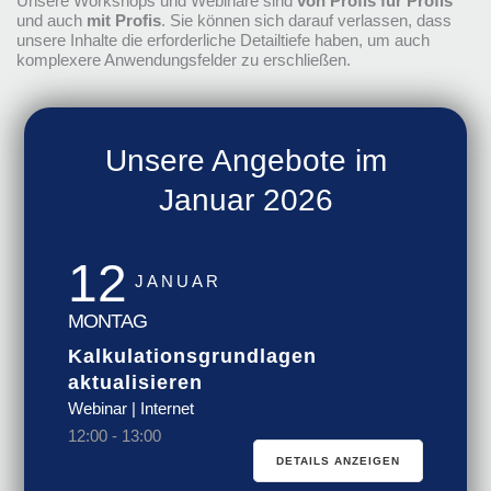
Unsere Workshops und Webinare sind
von Profis für Profis
und auch
mit Profis
. Sie können sich darauf verlassen, dass
unsere Inhalte die erforderliche Detailtiefe haben, um auch
komplexere Anwendungsfelder zu erschließen.
Unsere Angebote im
Januar 2026
12
JANUAR
MONTAG
Kalkulations­grund­lagen
aktualisieren
Webinar | Internet
12:00
-
13:00
DETAILS ANZEIGEN