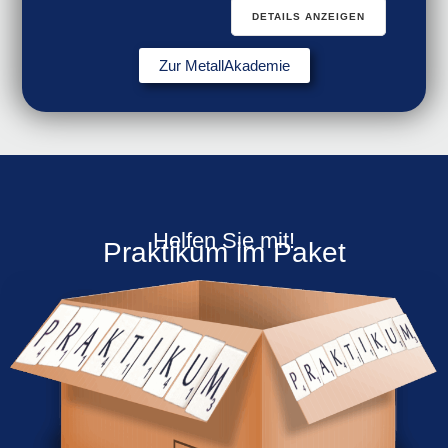
DETAILS ANZEIGEN
Zur MetallAkademie
Helfen Sie mit!
Praktikum im Paket