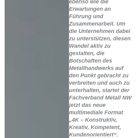
ebenso wie die
Erwartungen an
Führung und
Zusammenarbeit. Um
die Unternehmen dabei
zu unterstützen, diesen
Wandel aktiv zu
gestalten, die
Botschaften des
Metallhandwerks auf
den Punkt gebracht zu
verbreiten und auch zu
unterhalten, startet der
Fachverband Metall NW
jetzt das neue
multimediale Format
„4K – Konstruktiv,
Kreativ, Kompetent,
Kundenorientiert“.