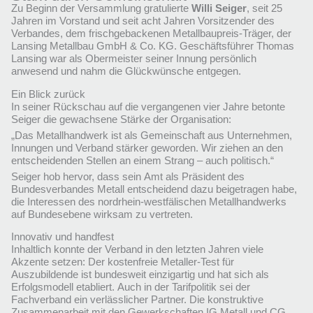
Zu Beginn der Versammlung gratulierte
Willi Seiger
, seit 25
Jahren im Vorstand und seit acht Jahren Vorsitzender des
Verbandes, dem frischgebackenen Metallbaupreis-Träger, der
Lansing Metallbau GmbH & Co. KG. Geschäftsführer Thomas
Lansing war als Obermeister seiner Innung persönlich
anwesend und nahm die Glückwünsche entgegen.
Ein Blick zurück
In seiner Rückschau auf die vergangenen vier Jahre betonte
Seiger die gewachsene Stärke der Organisation:
„Das Metallhandwerk ist als Gemeinschaft aus Unternehmen,
Innungen und Verband stärker geworden. Wir ziehen an den
entscheidenden Stellen an einem Strang – auch politisch.“
Seiger hob hervor, dass sein Amt als Präsident des
Bundesverbandes Metall entscheidend dazu beigetragen habe,
die Interessen des nordrhein-westfälischen Metallhandwerks
auf Bundesebene wirksam zu vertreten.
Innovativ und handfest
Inhaltlich konnte der Verband in den letzten Jahren viele
Akzente setzen: Der kostenfreie Metaller-Test für
Auszubildende ist bundesweit einzigartig und hat sich als
Erfolgsmodell etabliert. Auch in der Tarifpolitik sei der
Fachverband ein verlässlicher Partner. Die konstruktive
Zusammenarbeit mit den Gewerkschaften IG Metall und CG