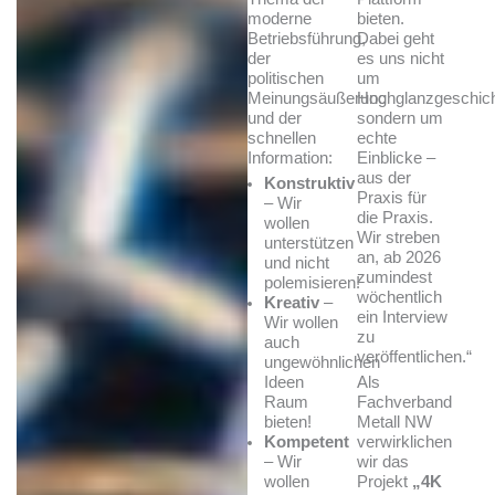
moderne
bieten.
Betriebsführung,
Dabei geht
der
es uns nicht
politischen
um
Meinungsäußerung
Hochglanzgeschich
und der
sondern um
schnellen
echte
Information:
Einblicke –
aus der
Konstruktiv
Praxis für
– Wir
die Praxis.
wollen
Wir streben
unterstützen
an, ab 2026
und nicht
zumindest
polemisieren!
wöchentlich
Kreativ
–
ein Interview
Wir wollen
zu
auch
veröffentlichen.“
ungewöhnlichen
Ideen
Als
Raum
Fachverband
bieten!
Metall NW
Kompetent
verwirklichen
– Wir
wir das
wollen
Projekt
„4K