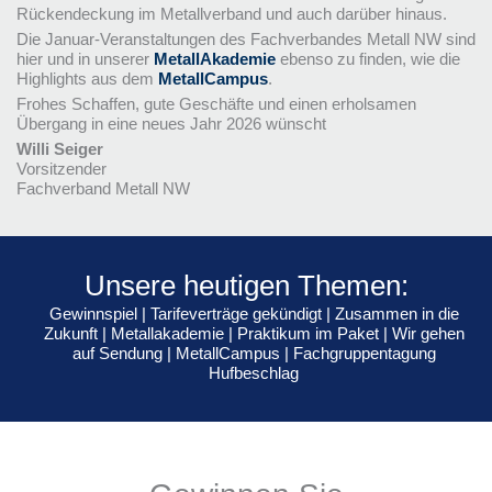
Rückendeckung im Metallverband und auch darüber hinaus.
Die
Januar-
Veranstaltungen des Fachverbandes Metall NW sind
hier und in unserer
MetallAkademie
ebenso zu finden, wie die
Highlights aus dem
MetallCampus
.
Frohes Schaffen, gute Geschäfte und einen erholsamen
Übergang in eine neues Jahr 2026 wünscht
Willi Seiger
Vorsitzender
Fachverband Metall NW
Unsere heutigen Themen:
Gewinnspiel
|
Tarifeverträge gekündigt
|
Zusammen in die
Zukunft
|
Metallakademie
|
Praktikum im Paket
|
Wir gehen
auf Sendung
|
MetallCampus
|
Fachgruppentagung
Hufbeschlag