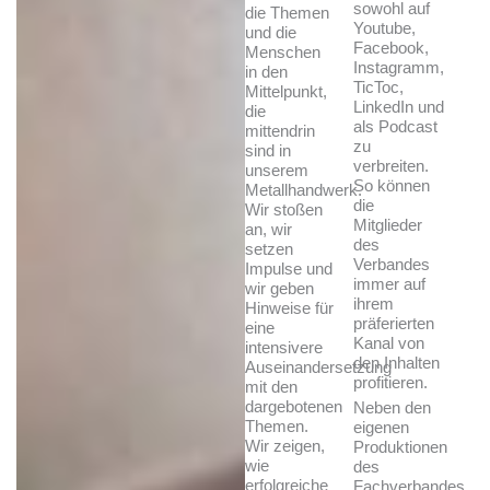
sowohl auf
die Themen
Youtube,
und die
Facebook,
Menschen
Instagramm,
in den
TicToc,
Mittelpunkt,
LinkedIn und
die
als Podcast
mittendrin
zu
sind in
verbreiten.
unserem
So können
Metallhandwerk.
die
Wir stoßen
Mitglieder
an, wir
des
setzen
Verbandes
Impulse und
immer auf
wir geben
ihrem
Hinweise für
präferierten
eine
Kanal von
intensivere
den Inhalten
Auseinandersetzung
profitieren.
mit den
dargebotenen
Neben den
Themen.
eigenen
Wir zeigen,
Produktionen
wie
des
erfolgreiche
Fachverbandes,