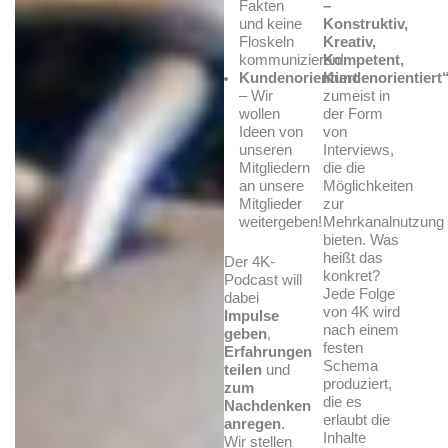
Fakten
–
und keine
Konstruktiv,
Floskeln
Kreativ,
kommunizieren!
Kompetent,
Kundenorientiert
Kundenorientiert
– Wir
zumeist in
wollen
der Form
Ideen von
von
unseren
Interviews,
Mitgliedern
die die
an unsere
Möglichkeiten
Mitglieder
zur
weitergeben!
Mehrkanalnutzung
bieten. Was
heißt das
Der 4K-
konkret?
Podcast will
Jede Folge
dabei
von 4K wird
Impulse
nach einem
geben
,
festen
Erfahrungen
Schema
teilen
und
produziert,
zum
die es
Nachdenken
erlaubt die
anregen
.
Inhalte
Wir stellen