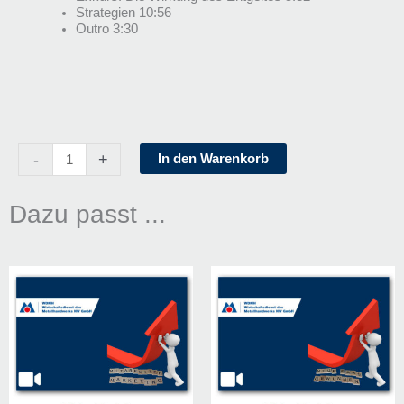
Strategien 10:56
Outro 3:30
MitarbeiterMarketing
-
+
In den Warenkorb
-
Vom
Mitarbeiter
Dazu passt ...
zum
Fan
Menge