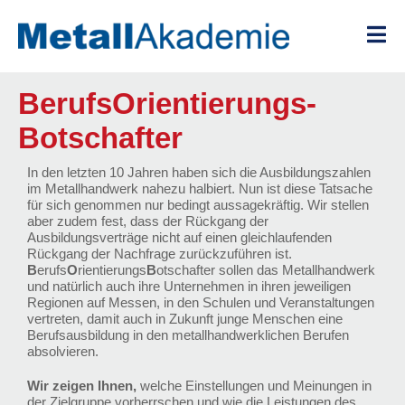
Zum
Inhalt
springen
Berufs­Orientierungs­
Botschafter
In den letzten 10 Jahren haben sich die Ausbildungszahlen
im Metallhandwerk nahezu halbiert. Nun ist diese Tatsache
für sich genommen nur bedingt aussagekräftig. Wir stellen
aber zudem fest, dass der Rückgang der
Ausbildungsverträge nicht auf einen gleichlaufenden
Rückgang der Nachfrage zurückzuführen ist.
B
erufs
O
rientierungs
B
otschafter sollen das Metallhandwerk
und natürlich auch ihre Unternehmen in ihren jeweiligen
Regionen auf Messen, in den Schulen und Veranstaltungen
vertreten, damit auch in Zukunft junge Menschen eine
Berufsausbildung in den metallhandwerklichen Berufen
absolvieren.
Wir zeigen Ihnen,
welche Einstellungen und Meinungen in
der Zielgruppe vorherrschen und wie die Leistungen des