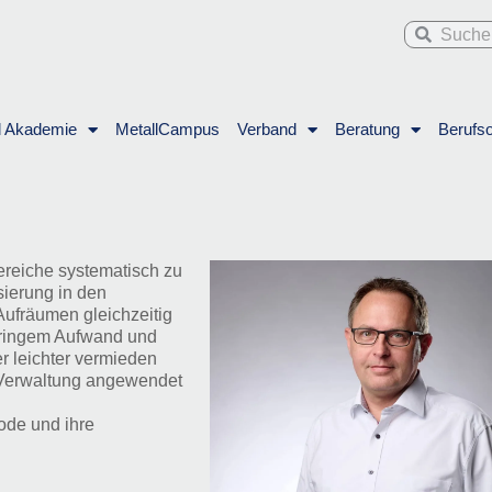
Suche
Suche
l Akademie
MetallCampus
Verband
Beratung
Berufso
bereiche systematisch zu
ierung in den
 Aufräumen gleichzeitig
geringem Aufwand und
 leichter vermieden
r Verwaltung angewendet
ode und ihre