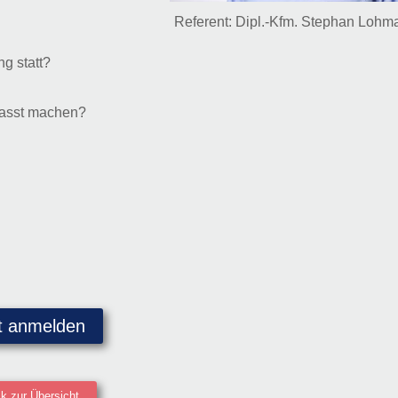
Referent: Dipl.-Kfm. Stephan Lohm
g statt?
fasst machen?
t anmelden
k zur Übersicht