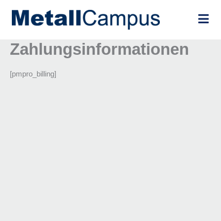
Zum
Inhalt
springen
Zahlungsinformationen
[pmpro_billing]