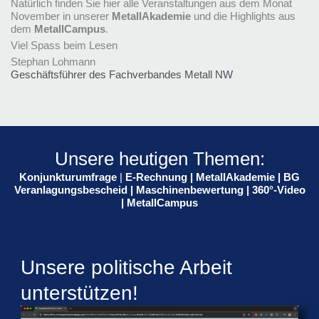
Natürlich finden Sie hier alle Veranstaltungen aus dem Monat
November in unserer
MetallAkademie
und die Highlights aus
dem
MetallCampus
.
Viel Spass beim Lesen
Stephan Lohmann
Geschäftsführer des Fachverbandes Metall NW
Unsere heutigen Themen:
Konjunkturumfrage
|
E-Rechnung
|
MetallAkademie
|
BG
Veranlagungsbescheid
|
Maschinenbewertung
|
360°-Video
|
MetallCampus
Unsere politische Arbeit
unterstützen!