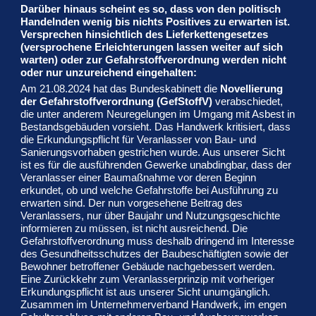
Darüber hinaus scheint es so, dass von den politisch
Handelnden wenig bis nichts Positives zu erwarten ist.
Versprechen hinsichtlich des Lieferkettengesetzes
(versprochene Erleichterungen lassen weiter auf sich
warten) oder zur Gefahrstoffverordnung werden nicht
oder nur unzureichend eingehalten:
Am 21.08.2024 hat das Bundeskabinett die
Novellierung
der Gefahrstoffverordnung (GefStoffV)
verabschiedet,
die unter anderem Neuregelungen im Umgang mit Asbest in
Bestandsgebäuden vorsieht. Das Handwerk kritisiert, dass
die Erkundungspflicht für Veranlasser von Bau- und
Sanierungsvorhaben gestrichen wurde. Aus unserer Sicht
ist es für die ausführenden Gewerke unabdingbar, dass der
Veranlasser einer Baumaßnahme vor deren Beginn
erkundet, ob und welche Gefahrstoffe bei Ausführung zu
erwarten sind. Der nun vorgesehene Beitrag des
Veranlassers, nur über Baujahr und Nutzungsgeschichte
informieren zu müssen, ist nicht ausreichend. Die
Gefahrstoffverordnung muss deshalb dringend im Interesse
des Gesundheitsschutzes der Baubeschäftigten sowie der
Bewohner betroffener Gebäude nachgebessert werden.
Eine Zurückkehr zum Veranlasserprinzip mit vorheriger
Erkundungspflicht ist aus unserer Sicht unumgänglich.
Zusammen im Unternehmerverband Handwerk, im engen