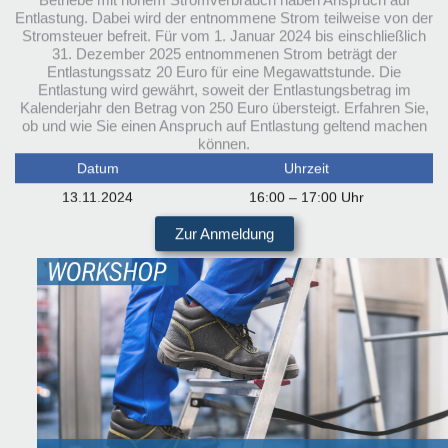
Betriebe mit hohem Stromverbrauch haben Anspruch auf
Entlastung. Dabei wird der entnommene Strom teilweise von der
Stromsteuer befreit. Für vom 1. Januar 2024 bis einschließlich
31. Dezember 2025 entnommenen Strom beträgt der
Entlastungssatz 20 Euro für eine Megawattstunde. Die
Entlastung wird gewährt, soweit der Entlastungsbetrag im
Kalenderjahr den Betrag von 250 Euro übersteigt. Erfahren Sie,
ob und wie Sie einen Anspruch auf Entlastung geltend machen
können.
Datum
Uhrzeit
13.11.2024
16:00 – 17:00 Uhr
Zur Anmeldung