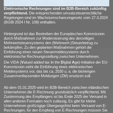
Elektronische Rechnungen sind im B2B-Bereich zukünftig
verpflichtend.
Die entsprechenden umsatzsteuerrechtliche
Regelungen sind im Wachstumschancengesetz vom 27.3.2024
(BGBl 2024 I Nr. 108) enthalten.
Hintergrund ist das Bestreben der Europäischen Kommission
durch Maßnahmen zur Modernisierung des derzeitigen
Mehrwertsteuersystems den (Mehrwert-)Steuerbetrug zu
bekämpfen. Zu den geplanten Maßnahmen gehört die
Einführung eines neuen Steuermeldesystems durch
elektronische Rechnungsstellung zwischen Unternehmen.
Die ViDA (
V
alued added tax
i
n the
D
igital
A
ge)-Initiative der EU-
Kommission sieht die Einführung eines elektronischen
Meldesystems vor, das bis ca. 2030 u. a. die bisherigen
Zusammenfassenden Meldungen (ZM) ersetzen soll.
Ab dem 01.01.2025 wird im B2B-Bereich zwischen inländischen
Unternehmen die E-Rechnung grundsätzlich verpflichtend. Mit
Zustimmung des Empfängers ist bis Ende 2025 der Versand in
allen anderen Formaten noch zulässig. Es gibt für kleine
Unternehmen großzügige Übergangsfrist beim Versand von E-
Rechnungen, für den Empfang von E-Rechnungen müssen Sie