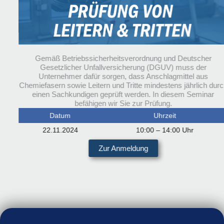
Gemäß Betriebssicherheitsverordnung und Deutscher
Gesetzlicher Unfallversicherung (DGUV) muss der
Unternehmer dafür sorgen, dass Anschlagmittel aus
Chemiefasern sowie Leitern und Tritte mindestens jährlich dur
einen Sachkundigen geprüft werden. In diesem Seminar
befähigen wir Sie zur Prüfung.
Datum
Uhrzeit
22.11.2024
10:00 – 14:00 Uhr
Zur Anmeldung