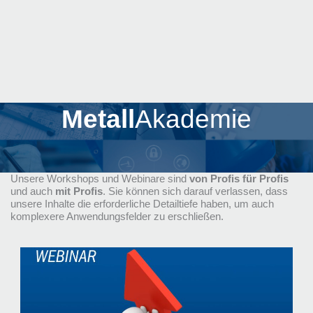
Metall
Akademie
Unsere Workshops und Webinare sind
von Profis für Profis
und auch
mit Profis
. Sie können sich darauf verlassen, dass
unsere Inhalte die erforderliche Detailtiefe haben, um auch
komplexere Anwendungsfelder zu erschließen.