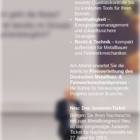
smarter Qualitätskontrolle bis
zu konkreten Tools für Ihren
Betrieb.
Nachhaltigkeit
–
Energiedatenmanagement
und zukunftssichere
Strategien.
Recht & Technik
– kompakt
aufbereitet für Metallbauer
und Feinwerkmechaniker.
Am Abend erwartet Sie die
feierliche
Preisverleihung des
Deutschen Metallbau- &
Feinwerkmechanikpreises
–
die Bühne für herausragende
Projekte unserer Branche.
Neu: Das Junioren-Ticket
Bringen Sie Ihren Nachwuchs
mit zum Metallkongress! Neu
ist das vergünstigte Junioren-
Ticket für Nachwuchskräfte bis
27 Jahre für 199 €.