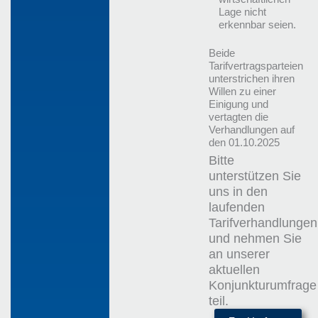
Lage nicht
erkennbar seien.
Beide
Tarifvertragsparteien
unterstrichen ihren
Willen zu einer
Einigung und
vertagten die
Verhandlungen auf
den 01.10.2025
Bitte
unterstützen Sie
uns in den
laufenden
Tarifverhandlungen
und nehmen Sie
an unserer
aktuellen
Konjunkturumfrage
teil.