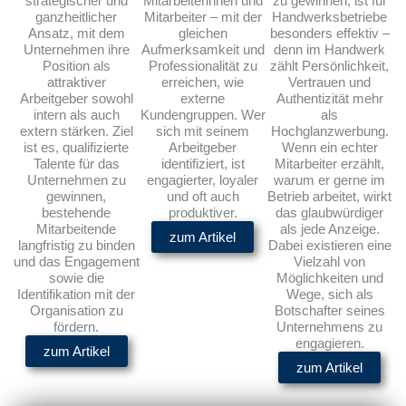
strategischer und
Mitarbeiterinnen und
zu gewinnen, ist für
ganzheitlicher
Mitarbeiter – mit der
Handwerksbetriebe
Ansatz, mit dem
gleichen
besonders effektiv –
Unternehmen ihre
Aufmerksamkeit und
denn im Handwerk
Position als
Professionalität zu
zählt Persönlichkeit,
attraktiver
erreichen, wie
Vertrauen und
Arbeitgeber sowohl
externe
Authentizität mehr
intern als auch
Kundengruppen. Wer
als
extern stärken. Ziel
sich mit seinem
Hochglanzwerbung.
ist es, qualifizierte
Arbeitgeber
Wenn ein echter
Talente für das
identifiziert, ist
Mitarbeiter erzählt,
Unternehmen zu
engagierter, loyaler
warum er gerne im
gewinnen,
und oft auch
Betrieb arbeitet, wirkt
bestehende
produktiver.
das glaubwürdiger
Mitarbeitende
als jede Anzeige.
zum Artikel
langfristig zu binden
Dabei existieren eine
und das Engagement
Vielzahl von
sowie die
Möglichkeiten und
Identifikation mit der
Wege, sich als
Organisation zu
Botschafter seines
fördern.
Unternehmens zu
engagieren.
zum Artikel
zum Artikel