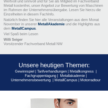
Wertvoll und sinnvoll und für Sie als Mitglied im Fachverband
Metall kostenfrei, unser Angebot zur Bewertung von Maschinen
im Rahmen der Unternehmensübergabe. Lesen Sie hierzu die
Einzelheiten in diesem FachInfo.
Natürlich finden Sie hier alle Veranstaltungen aus dem Monat
November in unserer
MetallAkademie
und die Highlights aus
dem
MetallCampus
.
Viel Spaß beim Lesen
Willi Seiger
Vorsitzender Fachverband Metall NW
Unsere heutigen Themen:
Gewinnspiel
|
Tarifverhandlungen
|
Metallkongress
|
Fachgruppentagung
|
Metallakademie
|
Unternehmensbewertung
|
MetallCampus
|
Motorradtour