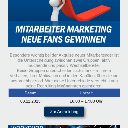
Besonders wichtig bei der Akquise neuer Mitarbeitender ist
die Unterscheidung zwischen zwei Gruppen: aktiv
Suchende uns passiv Wechselbereite.
Beide Gruppen unterscheiden sich stark – in ihrem
Verhalten, ihrer Motivation und in den Kanälen, über die sie
ansprechbar sind. Wer diese Unterschiede versteht, kann
seine Recruiting-Maßnahmen optimieren.
Datum
Uhrzeit
03.11.2025
16:00 – 17:00 Uhr
Zur Anmeldung