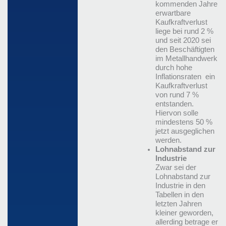
kommenden Jahre
erwartbare
Kaufkraftverlust
liege bei rund 2 %
und seit 2020 sei
den Beschäftigten
im Metallhandwerk
durch hohe
Inflationsraten ein
Kaufkraftverlust
von rund 7 %
entstanden.
Hiervon solle
mindestens 50 %
jetzt ausgeglichen
werden.
Lohnabstand zur
Industrie
Zwar sei der
Lohnabstand zur
Industrie in den
Tabellen in den
letzten Jahren
kleiner geworden,
allerding betrage er