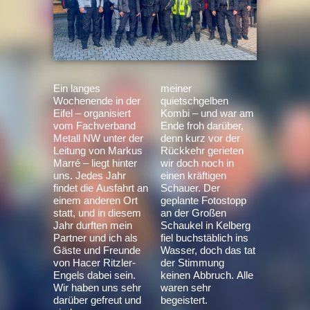
Ein langes
meiner
Wochenende in der
quietschgelben
Eifel – organisiert
Kombi – und war am
vom Fachverband
Ende froh darüber,
Metall NW unter der
denn kurz vor der
Leitung von Markus
Rückkehr gerieten
Marré – liegt hinter
wir doch noch in
uns. Jedes Jahr
einen kräftigen
findet die Ausfahrt an
Schauer. Der
einem anderen Ort
geplante Fotostopp
statt, und in diesem
an der Großen
Jahr durften mein
Schaukel in Kelberg
Partner und ich als
fiel buchstäblich ins
Gäste und Freunde
Wasser, doch das tat
von Hacer Ritzler-
der Stimmung
Engels dabei sein.
keinen Abbruch. Alle
Wir haben uns sehr
waren sehr
darüber gefreut und
begeistert.