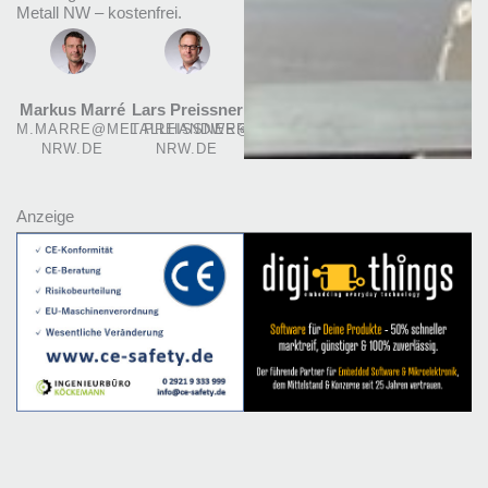
Metall NW – kostenfrei.
Markus Marré
Lars Preissner
M.MARRE@METALLHANDWERK-
L.PREISSNER@METALLHANDWERK-
NRW.DE
NRW.DE
Anzeige