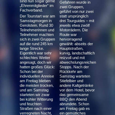
sind nun sogar gerne
Gefahren wurde in
„Ehrenmitglieder“ im
zwei Gruppen,
Fachverband.
geführt von nur zwei
Der Tourstart war am
statt ursprünglich
Samstagmorgen in
drei Tourguides – mit
Gerolstein. Rund 30
jeweils etwa zwölf
Teilnehmerinnen und
Motorrädern. Die
Teilnehmer machten
Route war
sich in zwei Gruppen
hervorragend
auf die rund 245 km
gewählt: abseits der
lange Strecke.
Hauptstraßen,
Eigentlich war sehr
kurvig, landschaftlich
schlechtes Wetter
reizvoll und mit
angesagt, doch wir
abwechslungsreichen
hatten großes Glück:
Stopps. Nach der
Schon bei der
Rückkehr am
individuellen Anreise
Samstag warteten
am Freitag blieben
Stiefelbier und
die meisten trocken,
andere Kaltgetränke
und am Samstag
vor dem Hotel, bevor
starteten wir zwar
das gemeinsame
bei kühler Witterung
BBQ den Abend
und feuchten
abrundete. Schon
Straßen nach einer
am Freitag gab es
verregneten Nacht,
ein gemütliches