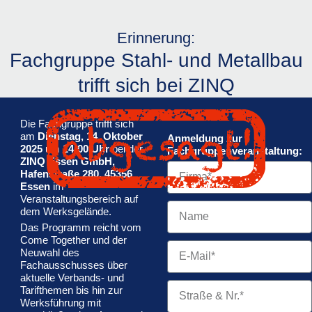
Erinnerung:
Fachgruppe Stahl- und Metallbau
trifft sich bei ZINQ
Die Fachgruppe trifft sich
am
Dienstag, 14. Oktober
Anmeldung zur
2025
um
14:00 Uhr
bei der
Fachgruppenveranstaltung:
ZINQ Essen GmbH,
Firma
Hafenstraße 280, 45356
Essen
im
Veranstaltungsbereich auf
Ansprechpartner
dem Werksgelände.
Das Programm reicht vom
Come Together und der
E-
Neuwahl des
Mail
Fachausschusses über
aktuelle Verbands- und
Straße
Tarifthemen bis hin zur
&
Werksführung mit
Nr