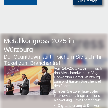
Zur Umfrage
Metallkongress 2025 in
Würzburg
Der Countdown läuft – sichern Sie sich Ihr
Ticket zum Branchentreff!
Vom 24.–25. Oktober trifft sich
das Metallhandwerk im Vogel
Convention Center Würzburg
zum wichtigsten Branchentreff
des Jahres.
Erleben Sie zwei Tage voller
Praxiswissen, Inspiration und
Networking – mit Themen wie:
Digitalisierung & KI
– von