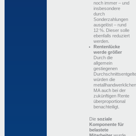
noch immer – und
insbesondere
durch
Sonderzahlungen
ausgelöst – rund
12 %. Dieser solle
ebenfalls reduziert
werden.
Rentenlücke
werde größer
Durch die
allgemein
gestiegenen
Durchschnittsentgelt
würden die
metallhandwerkliche
MA auch bei der
zukünftigen Rente
überproportional
benachteiligt.
Die
soziale
Komponente für
belastete
Mitarbeiter
wurde