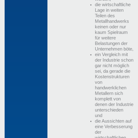
die wirtschaftliche
Lage in weiten
Teilen des
Metallhandwerks
keinen oder nur
kaum Spielraum
für weitere
Belastungen der
Unternehmen böte,
ein Vergleich mit
der Industrie schon
gar nicht möglich
sei, da gerade die
Kostenstrukturen
von
handwerklichen
Metallern sich
komplett von
denen der Industrie
unterschieden
und
die Aussichten auf
eine Verbesserung
der
wirtschaftlichen