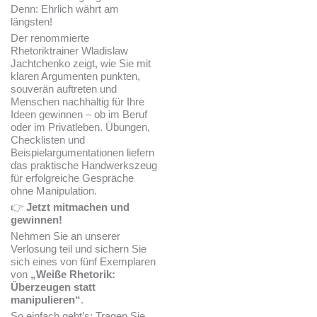
Denn: Ehrlich währt am
längsten!
Der renommierte
Rhetoriktrainer Wladislaw
Jachtchenko zeigt, wie Sie mit
klaren Argumenten punkten,
souverän auftreten und
Menschen nachhaltig für Ihre
Ideen gewinnen – ob im Beruf
oder im Privatleben. Übungen,
Checklisten und
Beispielargumentationen liefern
das praktische Handwerkszeug
für erfolgreiche Gespräche
ohne Manipulation.
👉
Jetzt mitmachen und
gewinnen!
Nehmen Sie an unserer
Verlosung teil und sichern Sie
sich eines von fünf Exemplaren
von
„Weiße Rhetorik:
Überzeugen statt
manipulieren“
.
So einfach geht’s: Tragen Sie