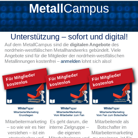
Metall
Campus
Unterstützung – sofort und digital!
Auf dem MetallCampus sind die
digitalen Angebote
des
nordrhein-westfälischen Metallhandwerks gebündelt. Viele
Angebote sind für die Mitglieder der nordrhein-westfälischen
Metallinnungen kostenfrei –
anmelden
lohnt sich also!
Mitarbeitermarketing
Es geht darum, die
Mitarbeitende als
– so wie wir es hier
interne Zielgruppe –
Botschafter im
verstehen – ist ein
die eigenen
Mitarbeitermarketing