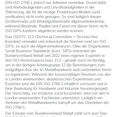
DIN ISO 2768-1 jedoch nur teilweise vereinbar. Grund dafür
sind Mehrdeutigkeiten und Unvollständigkeiten in der
Tolerierung, die für die heutige Produktspezifikation (und -
verifikation) nicht mehr genügen. So sind lediglich lineare
Größenmaße und Winkelgrößenmaße allgemeintolerierbar,
während Abstände, Radien und Fasen mit dieser Norm nicht
ISO GPS-konform abgedeckt werden können.
Das ISO/TC 213 (Technical Committee = Technisches
Komitee) verwaltet und entwickelt die Normen rund um ISO
GPS, so auch die Allgemeintoleranzen. Über die Organisation
Small Business Standards (kurz: SBS) entsendet der
Bundesverband Metall seit 2022 einen eigenen Experten in
den ISO-Normenausschuss 213 – gerade noch rechtzeitig,
um in der dortigen Arbeitsgruppe 12 die Bestrebungen zum
endgültigen Aus der im Metallhandwerk weit verbreiteten Norm
zu registrieren. Während der turnusmäßigen Revision von den
in London anwesenden, akademischen Expertinnen und
Experten wird die DIN ISO 2768-1 inhaltlich zerrissen und in
ihrer Bedeutung für Handwerk und Industrie heruntergespielt.
Der Vorschlag, sie ersatzlos zurückzuziehen, wird von den in
London anwesenden Fachleuten unterstützt. Lediglich ein
Vertreter des Metallhandwerks kämpft um das Überleben der
ISO 2768-1.
Der Einsatz vom Bundesverband Metall zahlt sich aus! Das