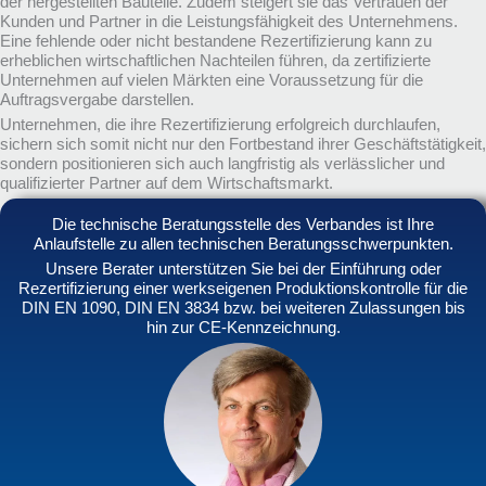
der hergestellten Bauteile. Zudem steigert sie das Vertrauen der
Kunden und Partner in die Leistungsfähigkeit des Unternehmens.
Eine fehlende oder nicht bestandene Rezertifizierung kann zu
erheblichen wirtschaftlichen Nachteilen führen, da zertifizierte
Unternehmen auf vielen Märkten eine Voraussetzung für die
Auftragsvergabe darstellen.
Unternehmen, die ihre Rezertifizierung erfolgreich durchlaufen,
sichern sich somit nicht nur den Fortbestand ihrer Geschäftstätigkeit,
sondern positionieren sich auch langfristig als verlässlicher und
qualifizierter Partner auf dem Wirtschaftsmarkt.
Die technische Beratungsstelle des Verbandes ist Ihre
Anlaufstelle zu allen technischen Beratungsschwerpunkten.
Unsere Berater unterstützen Sie bei der Einführung oder
Rezertifizierung einer werkseigenen Produktionskontrolle für die
DIN EN 1090, DIN EN 3834 bzw. bei weiteren Zulassungen bis
hin zur CE-Kennzeichnung.