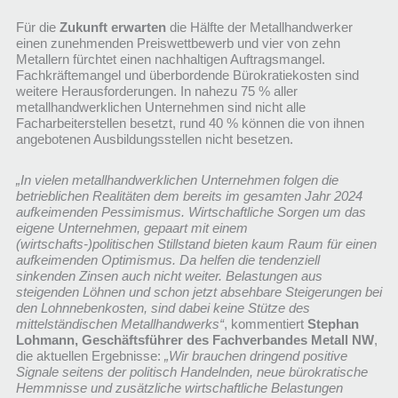
Für die
Zukunft erwarten
die Hälfte der Metallhandwerker
einen zunehmenden Preiswettbewerb und vier von zehn
Metallern fürchtet einen nachhaltigen Auftragsmangel.
Fachkräftemangel und überbordende Bürokratiekosten sind
weitere Herausforderungen. In nahezu 75 % aller
metallhandwerklichen Unternehmen sind nicht alle
Facharbeiterstellen besetzt, rund 40 % können die von ihnen
angebotenen Ausbildungsstellen nicht besetzen.
„In vielen metallhandwerklichen Unternehmen folgen die
betrieblichen Realitäten dem bereits im gesamten Jahr 2024
aufkeimenden Pessimismus. Wirtschaftliche Sorgen um das
eigene Unternehmen, gepaart mit einem
(wirtschafts-)politischen Stillstand bieten kaum Raum für einen
aufkeimenden Optimismus. Da helfen die tendenziell
sinkenden Zinsen auch nicht weiter. Belastungen aus
steigenden Löhnen und schon jetzt absehbare Steigerungen bei
den Lohnnebenkosten, sind dabei keine Stütze des
mittelständischen Metallhandwerks“
, kommentiert
Stephan
Lohmann, Geschäftsführer des Fachverbandes Metall NW
,
die aktuellen Ergebnisse:
„Wir brauchen dringend positive
Signale seitens der politisch Handelnden, neue bürokratische
Hemmnisse und zusätzliche wirtschaftliche Belastungen