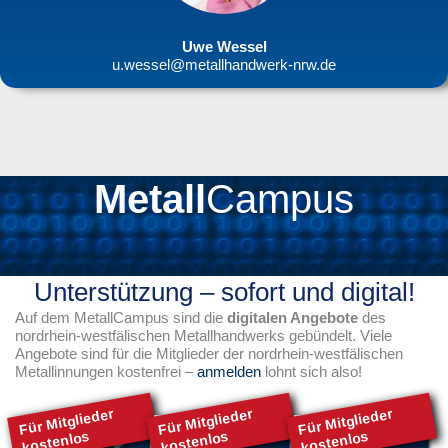
Uwe Wessel
u.wessel@metallhandwerk-nrw.de
Metall
Campus
Unterstützung – sofort und digital!
Auf dem MetallCampus sind die
digitalen Angebote
des
nordrhein-westfälischen Metallhandwerks gebündelt. Viele
Angebote sind für die Mitglieder der nordrhein-westfälischen
Metallinnungen kostenfrei –
anmelden
lohnt sich also!