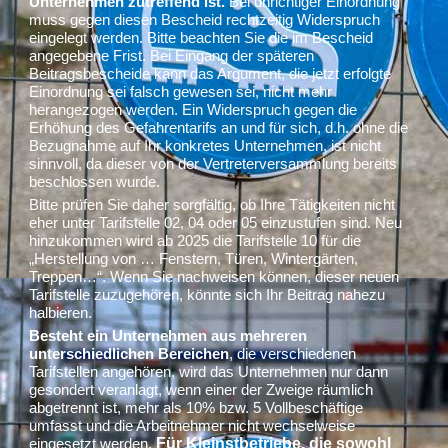
Unternehmen zutreffend ist.
Bei unrichtiger Einordnung
muss gegen diesen Bescheid rechtzeitig Widerspruch
eingelegt werden. Bitte beachten Sie die im Bescheid
angegebene Frist. Bei Eingang der späteren
Beitragsbescheide kann das Argument, die jetzt erfolgte
Einordnung sei falsch gewesen sei, nicht mehr
herangezogen werden. Ein Widerspruch gegen die
Erhöhung des Gefahrentarifs an und für sich, d.h. ohne die
Bezugnahme auf Ihr konkretes Unternehmen, ist nicht
sinnvoll, da dieser von der Vertreterversammlung bereits
beschlossen wurde.
Bitte prüfen Sie daher sorgfältig, ob Ihre Tätigkeiten nicht
eher unter Tarifstelle 02, 04 oder 05 einzustufen sind. Neu
hinzukommen wird ab 2025 die Tarifstelle 10 für die
„Herstellung von … Fenstern, Türen, Wintergärten,
Treppen…“. Wenn Sie nachweisen können, dieser neuen
Tarifstelle zuzugehören, könnte sich Ihr Beitrag nahezu
halbieren.
Besteht ein Unternehmen aus mehreren
unterschiedlichen Bereichen
, die verschiedenen
Tarifstellen angehören, wird das Unternehmen nur dann
gesondert veranlagt, wenn einer der Zweige räumlich
abgetrennt ist, mehr als 10% bzw. 5 Vollbeschäftige
umfasst und die Arbeitnehmer nicht wechselweise
Für Kleinstbetriebe, die sowohl
eingesetzt werden.