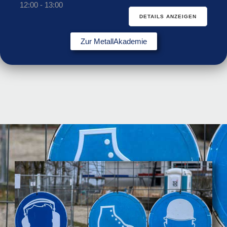
12:00
-
13:00
DETAILS ANZEIGEN
Zur MetallAkademie