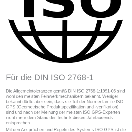
Für die DIN ISO 2768-1
Die Allgemeintoleranzen gemäß DIN ISO 2768-1:1991-06 sind
wohl den meisten Feinwerkmechanikern bekannt. Weniger
bekannt dürfte aber sein, dass sie Teil der Normenfamilie ISO
GPS (Geometrische Produktspezifikation und -verifikation)
sind und nach der Meinung der meisten ISO GPS-Experten
nicht mehr dem Stand der Technik dieses Jahrtausends
entsprechen.
Mit den Ansprüchen und Regeln des Systems ISO GPS ist die