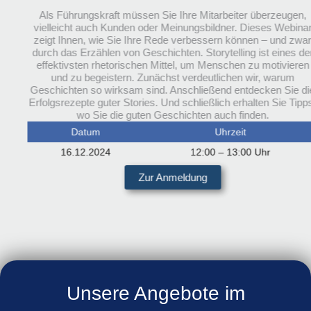
Als Führungskraft müssen Sie Ihre Mitarbeiter überzeugen,
vielleicht auch Kunden oder Meinungsbildner. Dieses Webina
zeigt Ihnen, wie Sie Ihre Rede verbessern können – und zwa
durch das Erzählen von Geschichten. Storytelling ist eines de
effektivsten rhetorischen Mittel, um Menschen zu motivieren
und zu begeistern. Zunächst verdeutlichen wir, warum
Geschichten so wirksam sind. Anschließend entdecken Sie di
Erfolgsrezepte guter Stories. Und schließlich erhalten Sie Tipp
wo Sie die guten Geschichten auch finden.
Datum
Uhrzeit
16.12.2024
12:00 – 13:00 Uhr
Zur Anmeldung
Unsere Angebote im