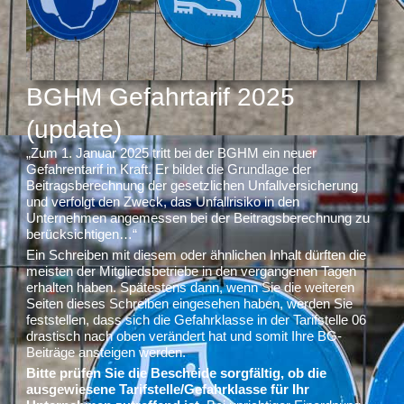
BGHM Gefahrtarif 2025
(update)
„Zum 1. Januar 2025 tritt bei der BGHM ein neuer
Gefahrentarif in Kraft. Er bildet die Grundlage der
Beitragsberechnung der gesetzlichen Unfallversicherung
und verfolgt den Zweck, das Unfallrisiko in den
Unternehmen angemessen bei der Beitragsberechnung zu
berücksichtigen…“
Ein Schreiben mit diesem oder ähnlichen Inhalt dürften die
meisten der Mitgliedsbetriebe in den vergangenen Tagen
erhalten haben. Spätestens dann, wenn Sie die weiteren
Seiten dieses Schreiben eingesehen haben, werden Sie
feststellen, dass sich die Gefahrklasse in der Tarifstelle 06
drastisch nach oben verändert hat und somit Ihre BG-
Beiträge ansteigen werden.
Bitte prüfen Sie die Bescheide sorgfältig, ob die
ausgewiesene Tarifstelle/Gefahrklasse für Ihr