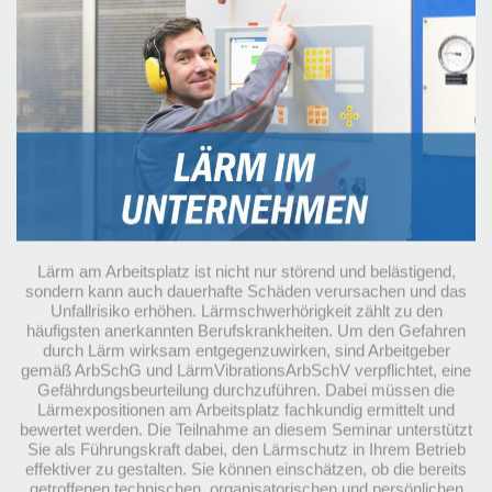
Lärm am Arbeitsplatz ist nicht nur störend und belästigend,
sondern kann auch dauerhafte Schäden verursachen und das
Unfallrisiko erhöhen. Lärmschwerhörigkeit zählt zu den
häufigsten anerkannten Berufskrankheiten. Um den Gefahren
durch Lärm wirksam entgegenzuwirken, sind Arbeitgeber
gemäß ArbSchG und LärmVibrationsArbSchV verpflichtet, eine
Gefährdungsbeurteilung durchzuführen. Dabei müssen die
Lärmexpositionen am Arbeitsplatz fachkundig ermittelt und
bewertet werden. Die Teilnahme an diesem Seminar unterstützt
Sie als Führungskraft dabei, den Lärmschutz in Ihrem Betrieb
effektiver zu gestalten. Sie können einschätzen, ob die bereits
getroffenen technischen, organisatorischen und persönlichen