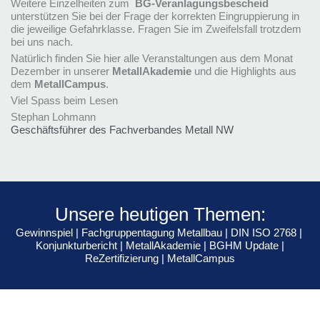
Weitere Einzelheiten zum
BG-Veranlagungsbescheid
unterstützen Sie bei der Frage der korrekten Eingruppierung in
die jeweilige Gefahrklasse. Fragen Sie im Zweifelsfall trotzdem
bei uns nach.
Natürlich finden Sie hier alle Veranstaltungen aus dem Monat
Dezember in unserer
MetallAkademie
und die Highlights aus
dem
MetallCampus
.
Viel Spass beim Lesen
Stephan Lohmann
Geschäftsführer des Fachverbandes Metall NW
Unsere heutigen Themen:
Gewinnspiel
|
Fachgruppentagung Metallbau
|
DIN ISO 2768
|
Konjunkturbericht
|
MetallAkademie
|
BGHM Update
|
ReZertifizierung
|
MetallCampus