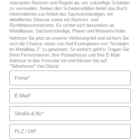
relevanten Normen und Regeln ab, um zukünftige Schäden
zu vermeiden. Neben den Schadensfällen bietet das Buch
Informationen zur Arbeit des Sachverständigen, ein
detailliertes Glossar sowie ein Normen- und
Richtlinienverzeichnis. Es richtet sich besonders an
Metallbauer, Sachverständige, Planer und Meisterschüler.
Nehmen Sie jetzt an unserer Verlosung teil und sichern Sie
sich die Chance, eines von fünf Exemplaren von “Schäden
im Metallbau 1” zu gewinnen. So einfach geht’s: Tragen Sie
Ihren Firmennamen, Ihre Postadresse und Ihre E-Mail-
Adresse in das Formular ein und klicken Sie auf
“Teilnehmen”.Viel Glück!
F
i
r
m
E
a
-
M
a
S
i
t
l
r
a
P
ß
L
e
Z