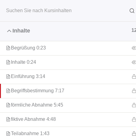
Zum
Inhalt
springen
Start
News
Metall 
Inhalte
1
Begrüßung 0:23
Heim
Video-Trainings
Recht
Inhalte 0:24
Einführung 3:14
Begriffsbestimmung 7:17
förmliche Abnahme 5:45
fiktive Abnahme 4:48
Teilabnahme 1:43