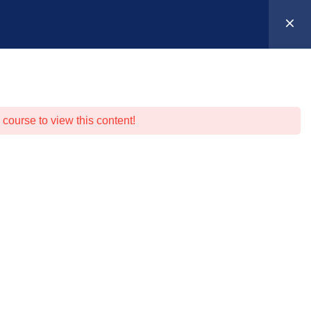
Suche
Anmelden
0
entierung
Warenkorb
 course to view this content!