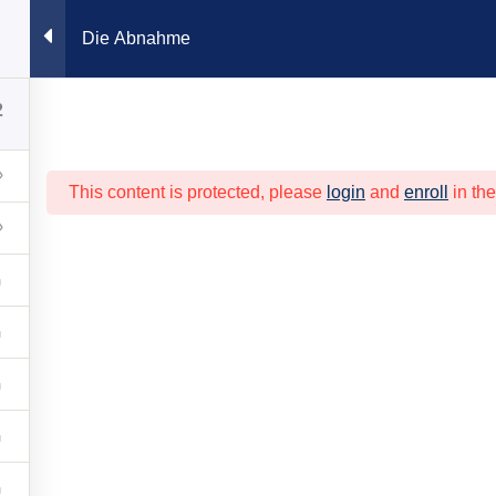
Die Abnahme
Akademie
MetallCampus
Verband
Beratung
Berufsori
2
This content is protected, please
login
and
enroll
in the