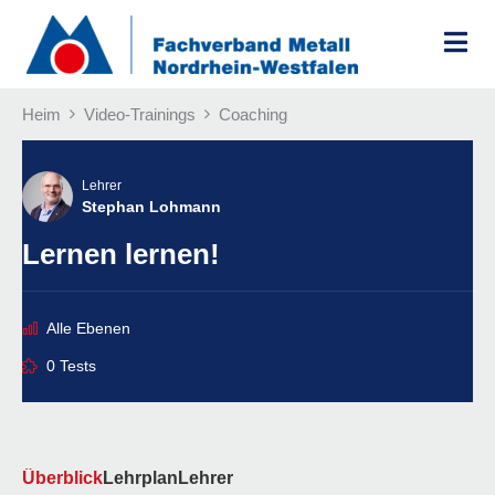
Zum
Inhalt
springen
Heim
Video-Trainings
Coaching
Lehrer
Stephan Lohmann
Lernen lernen!
Alle Ebenen
0 Tests
Überblick
Lehrplan
Lehrer