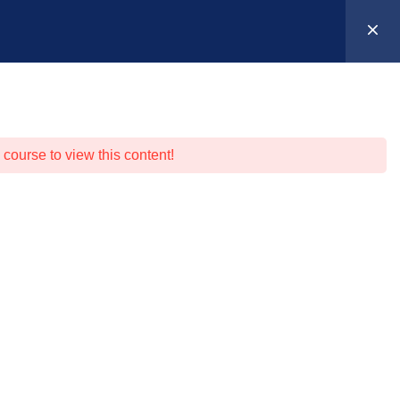
Suche
Anmelden
0
entierung
Warenkorb
 course to view this content!