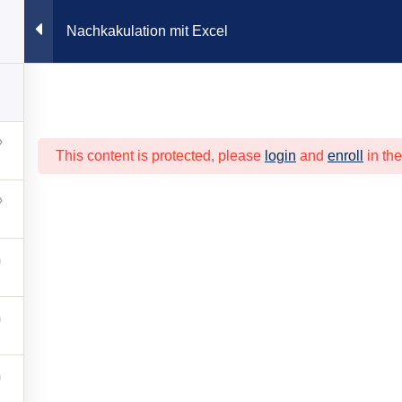
Nachkakulation mit Excel
Akademie
MetallCampus
Verband
Beratung
Berufsori
This content is protected, please
login
and
enroll
in the