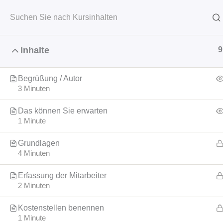
Zum
Inhalt
springen
Start
News
Metall 
Inhalte
9
Begrüßung / Autor
Heim
Video-Trainings
Management
3 Minuten
Das können Sie erwarten
1 Minute
Grundlagen
4 Minuten
Erfassung der Mitarbeiter
2 Minuten
Kostenstellen benennen
1 Minute