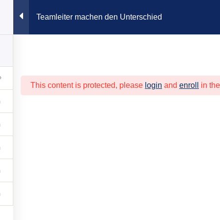
Teamleiter machen den Unterschied
Akademie
MetallCampus
Verband
Beratung
Berufsori
This content is protected, please
login
and
enroll
in the