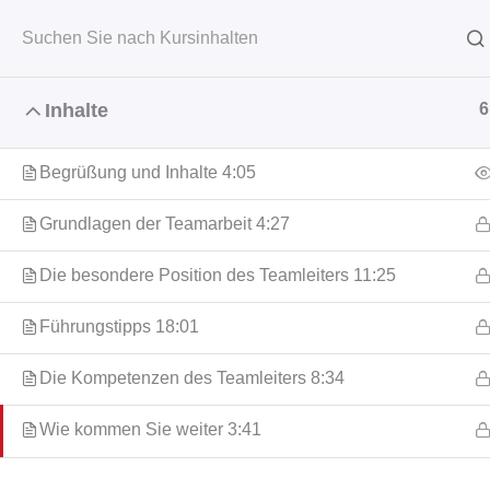
Zum
Inhalt
springen
Start
News
Metall 
Inhalte
6
Begrüßung und Inhalte 4:05
Heim
Video-Trainings
Personal
Grundlagen der Teamarbeit 4:27
Die besondere Position des Teamleiters 11:25
Führungstipps 18:01
Die Kompetenzen des Teamleiters 8:34
Wie kommen Sie weiter 3:41