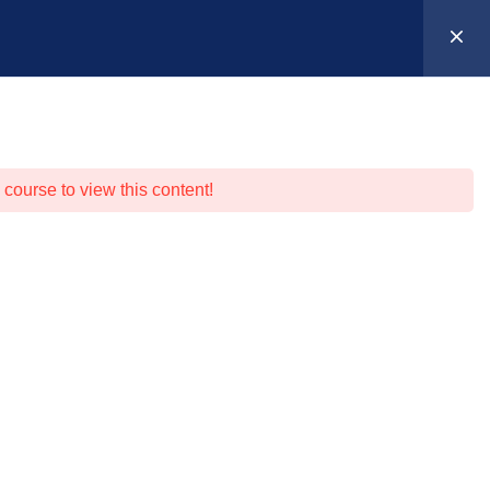
Suche
Anmelden
0
entierung
Warenkorb
 course to view this content!