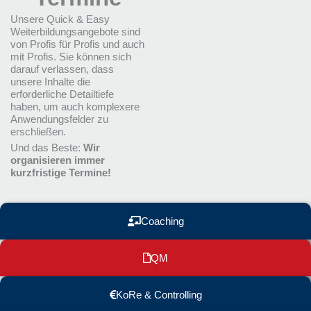
Unsere Quick & Easy
Weiterbildungsangebote sind
von Profis für Profis und auch
mit Profis. Sie können sich
darauf verlassen, dass
unsere Inhalte die
erforderliche Detailtiefe
haben, um auch komplexere
Anwendungsfelder zu
erschließen.
Und das Beste:
Wir
organisieren immer
kurzfristige Termine!
Coaching
QM
KoRe & Controlling