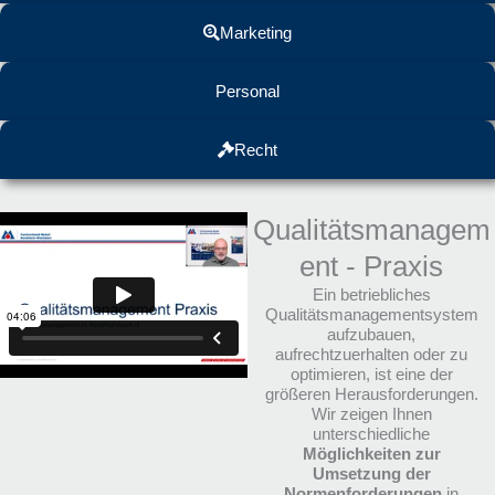
Marketing
Personal
Recht
Qualitätsmanagem
ent - Praxis
Ein betriebliches
Qualitätsmanagementsystem
aufzubauen,
aufrechtzuerhalten oder zu
optimieren, ist eine der
größeren Herausforderungen.
Wir zeigen Ihnen
unterschiedliche
Möglichkeiten zur
Umsetzung der
Normenforderungen
in