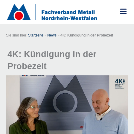
Zum
Inhalt
springen
Sie sind hier:
Startseite
»
News
»
4K: Kündigung in der Probezeit
4K: Kündigung in der
Probezeit