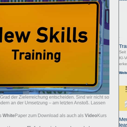
Tra
Seit
KI-V
erk
Weit
Grad der Zielerreichung entscheiden. Sind wir nicht so
ondern an der Umsetzung – am letzten Anstoß. Lassen
ls
White
Paper zum Download als auch als
Video
Kurs
Mer
lea