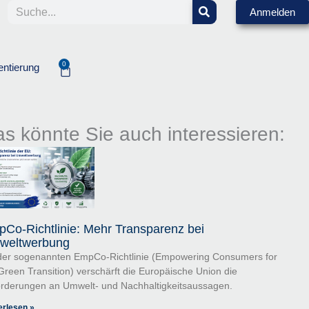
Suche
Anmelden
0
entierung
Warenkorb
s könnte Sie auch interessieren:
Co-Richtlinie: Mehr Transparenz bei
weltwerbung
der sogenannten EmpCo-Richtlinie (Empowering Consumers for
Green Transition) verschärft die Europäische Union die
rderungen an Umwelt- und Nachhaltigkeitsaussagen.
erlesen »