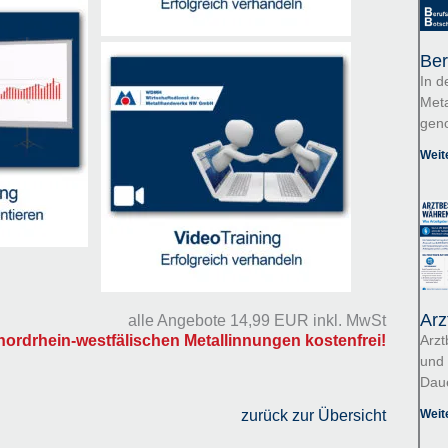
Ber
In d
Meta
gen
Weit
Arz
alle Angebote 14,99 EUR inkl. MwSt
 nordrhein-westfälischen Metallinnungen kostenfrei!
Arzt
und 
Dau
zurück zur Übersicht
Weit