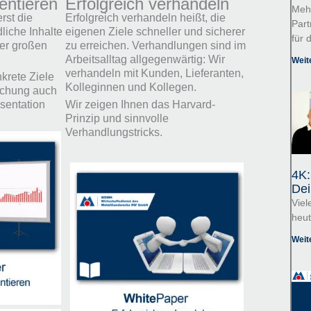
entieren
Erfolgreich verhandeln
Mehr
erst die
Erfolgreich verhandeln heißt, die
Part
liche Inhalte
eigenen Ziele schneller und sicherer
für 
er großen
zu erreichen. Verhandlungen sind im
Arbeitsalltag allgegenwärtig: Wir
Weit
verhandeln mit Kunden, Lieferanten,
krete Ziele
Kolleginnen und Kollegen.
ichung auch
äsentation
Wir zeigen Ihnen das Harvard-
Prinzip und sinnvolle
Verhandlungstricks.
4K:
Dei
Viel
heut
Weit