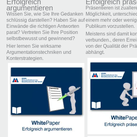
Erfolgreich
Erfolgreich präs
argumentieren
Präsentieren ist zualler
Wissen Sie, wie Sie Ihre Gedanken
Möglichkeit, unterschied
schlüssig darstellen? Haben Sie auf
einem mehr oder wenig
Einwände die richtigen Antworten
Publikum vorzustellen.
parat? Vertreten Sie Ihre Position
Meistens sind damit kon
selbstbewusst und gewinnend?
verbunden., deren Erre
Hier lernen Sie wirksame
von der Qualität der Pr
Argumentationstechniken und
abhängt.
Konterstrategien.