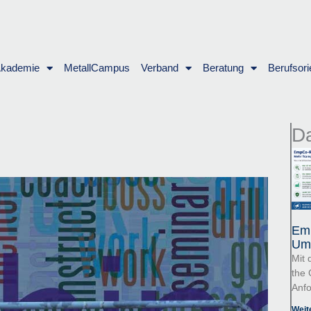
Akademie
MetallCampus
Verband
Beratung
Berufsori
Da
Emp
Um
Mit 
the 
Anfo
Weit