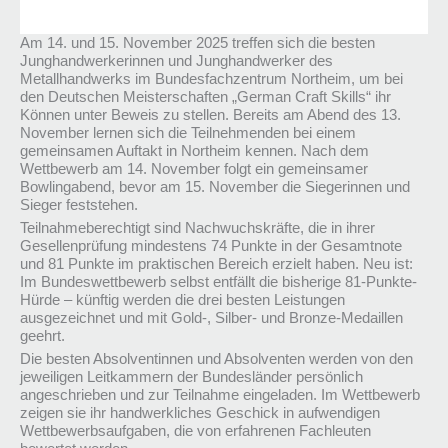
Am 14. und 15. November 2025 treffen sich die besten
Junghandwerkerinnen und Junghandwerker des
Metallhandwerks im Bundesfachzentrum Northeim, um bei
den Deutschen Meisterschaften „German Craft Skills“ ihr
Können unter Beweis zu stellen. Bereits am Abend des 13.
November lernen sich die Teilnehmenden bei einem
gemeinsamen Auftakt in Northeim kennen. Nach dem
Wettbewerb am 14. November folgt ein gemeinsamer
Bowlingabend, bevor am 15. November die Siegerinnen und
Sieger feststehen.
Teilnahmeberechtigt sind Nachwuchskräfte, die in ihrer
Gesellenprüfung mindestens 74 Punkte in der Gesamtnote
und 81 Punkte im praktischen Bereich erzielt haben. Neu ist:
Im Bundeswettbewerb selbst entfällt die bisherige 81-Punkte-
Hürde – künftig werden die drei besten Leistungen
ausgezeichnet und mit Gold-, Silber- und Bronze-Medaillen
geehrt.
Die besten Absolventinnen und Absolventen werden von den
jeweiligen Leitkammern der Bundesländer persönlich
angeschrieben und zur Teilnahme eingeladen. Im Wettbewerb
zeigen sie ihr handwerkliches Geschick in aufwendigen
Wettbewerbsaufgaben, die von erfahrenen Fachleuten