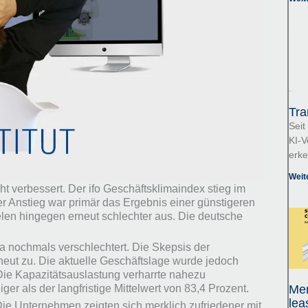
Tra
Seit
KI-V
erk
Weit
t verbessert. Der ifo Geschäftsklimaindex stieg im
r Anstieg war primär das Ergebnis einer günstigeren
len hingegen erneut schlechter aus. Die deutsche
a nochmals verschlechtert. Die Skepsis der
ut zu. Die aktuelle Geschäftslage wurde jedoch
 Die Kapazitätsauslastung verharrte nahezu
ger als der langfristige Mittelwert von 83,4 Prozent.
Mer
lea
 Die Unternehmen zeigten sich merklich zufriedener mit