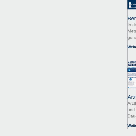
Ber
In d
Meta
gen
Weit
Arz
Arzt
und 
Dau
Weit