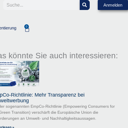
Suche
Anmelden
0
entierung
Warenkorb
s könnte Sie auch interessieren:
Co-Richtlinie: Mehr Transparenz bei
weltwerbung
der sogenannten EmpCo-Richtlinie (Empowering Consumers for
Green Transition) verschärft die Europäische Union die
rderungen an Umwelt- und Nachhaltigkeitsaussagen.
erlesen »