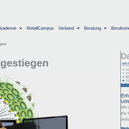
Akademie
MetallCampus
Verband
Beratung
Berufsori
egen
Da
 gestiegen
Emp
Um
Mit 
the 
Anfo
Weit