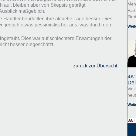
Mehr
h auf, bleiben aber von Skepsis geprägt.
Part
 Ausblick maßgeblich.
für 
 Händler beurteilten ihre aktuelle Lage besser. Dies
en jedoch etwas pessimistischer aus, was durch den
Weit
ingetrübt. Dies war auf schlechtere Erwartungen der
icht besser eingeschätzt.
zurück zur Übersicht
4K:
Dei
Viel
heut
Weit