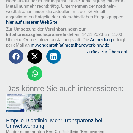
Nach Ablauf der Erklärungsfrist, ist die Tarifeinigung mit der IG
Metall nunmehr rechtkräftig. Unternehmen der nordrhein-
westfälischen finden die aktuellen, mit der IG Metall
abgestimmten Entgelte der unterschiedlichen Entgeltgruppen
hier auf unserer WebSite
.
Zur Umsetzung der
Vereinbarungen zur
Inflationsausgleichsprämie
findet am 14.11.2023 um 11.00
Uhr eine Online-Infoveranstaltung statt. Die
Anmeldung
erfolgt
per eMail an
m.wengenroth[at]metallhandwerk-nrw.de
zurück zur Übersicht
Das könnte Sie auch interessieren:
EmpCo-Richtlinie: Mehr Transparenz bei
Umweltwerbung
Mit der sogenannten EmpCo-Richtlinie (Empowering