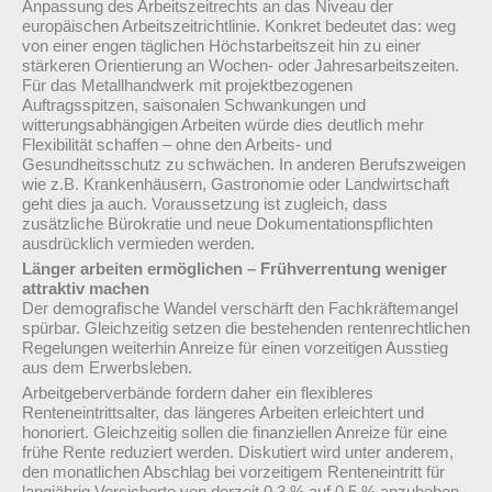
Anpassung des Arbeitszeitrechts an das Niveau der
europäischen Arbeitszeitrichtlinie. Konkret bedeutet das: weg
von einer engen täglichen Höchstarbeitszeit hin zu einer
stärkeren Orientierung an Wochen- oder Jahresarbeitszeiten.
Für das Metallhandwerk mit projektbezogenen
Auftragsspitzen, saisonalen Schwankungen und
witterungsabhängigen Arbeiten würde dies deutlich mehr
Flexibilität schaffen – ohne den Arbeits- und
Gesundheitsschutz zu schwächen. In anderen Berufszweigen
wie z.B. Krankenhäusern, Gastronomie oder Landwirtschaft
geht dies ja auch. Voraussetzung ist zugleich, dass
zusätzliche Bürokratie und neue Dokumentationspflichten
ausdrücklich vermieden werden.
Länger arbeiten ermöglichen – Frühverrentung weniger
attraktiv machen
Der demografische Wandel verschärft den Fachkräftemangel
spürbar. Gleichzeitig setzen die bestehenden rentenrechtlichen
Regelungen weiterhin Anreize für einen vorzeitigen Ausstieg
aus dem Erwerbsleben.
Arbeitgeberverbände fordern daher ein flexibleres
Renteneintrittsalter, das längeres Arbeiten erleichtert und
honoriert. Gleichzeitig sollen die finanziellen Anreize für eine
frühe Rente reduziert werden. Diskutiert wird unter anderem,
den monatlichen Abschlag bei vorzeitigem Renteneintritt für
langjährig Versicherte von derzeit 0,3 % auf 0,5 % anzuheben.