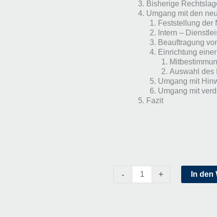
Bisherige Rechtslag
Umgang mit den neu
Feststellung der 
Intern – Dienstlei
Beauftragung von
Einrichtung einer
Mitbestimmun
Auswahl des M
Umgang mit Hin
Umgang mit verdä
Fazit
HinSchG
-
+
In den
-
Handreichung
für
Mitarbeitende