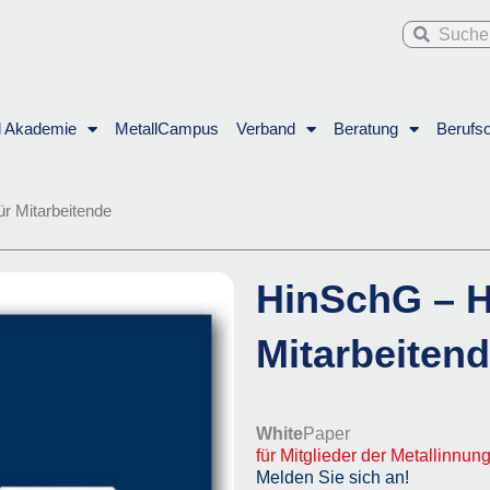
Suche
Suche
l Akademie
MetallCampus
Verband
Beratung
Berufso
r Mitarbeitende
HinSchG – H
Mitarbeiten
White
Paper
für Mitglieder der Metallinnu
Melden Sie sich an!