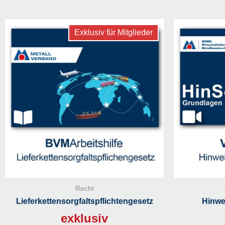
Exklusiv für Mitglieder
Recht
Liefer­ketten­sorgfalts­pflichten­gesetz
Hinwe
exklusiv