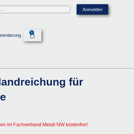
Anmelden
0
Warenkorb
rientierung
andreichung für
de
ngen im Fachverband Metall NW kostenfrei!