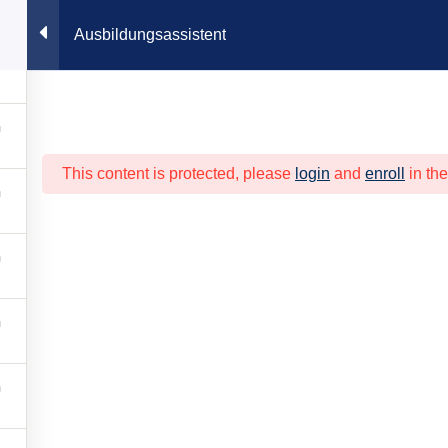
4
Ausbildungsassistent
Akademie
MetallCampus
Verband
Beratung
Berufsori
This content is protected, please
login
and
enroll
in the