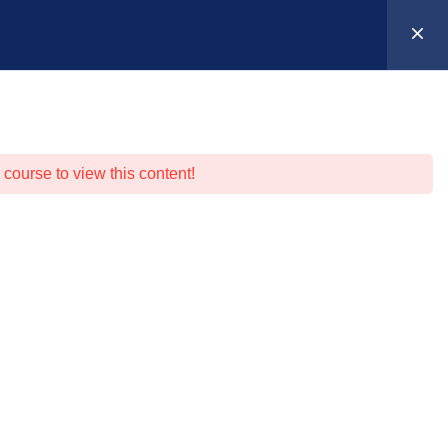
Suche
Anmelden
0
entierung
Warenkorb
 course to view this content!