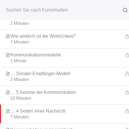
Kommunikation
1
Zum
Inhalt
springen
… als Schlüsselqualifikation
2 Minuten
Start
News
Metall 
Wie wirklich ist die Wirklichkeit?
7 Minuten
Heim
Video-Trainings
Personal
Kommunikationsmodelle
1 Minute
… Sender-Empfänger-Modell
2 Minuten
… 5 Axiome der Kommunikation
10 Minuten
… 4 Seiten einer Nachricht
7 Minuten