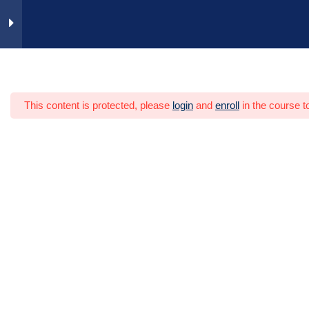
Zum
Inhalt
springen
Grundlagen
2
Heim
Video-Trainings
Personal
This content is protected, please
login
and
enroll
in the course t
Generation Z
4
Ausbildungsassistenz
17
Rechtliche Grundlagen
7 Minuten
Ausbildung planen
4 Minuten
Lernunterstützende Bedingungen
6 Minuten