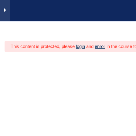
Zum
Inhalt
springen
Vertragliche Grundlagen
23
Heim
Video-Trainings
Personal
This content is protected, please
login
and
enroll
in the course t
Auftragsvorbereitung
8
Auftragsvorbereitung
1 Minute
Auftragsbestandteile identifizieren
2 Minuten
Formulierung der
Montageaufgaben
4 Minuten
Planung von Unteraufträgen