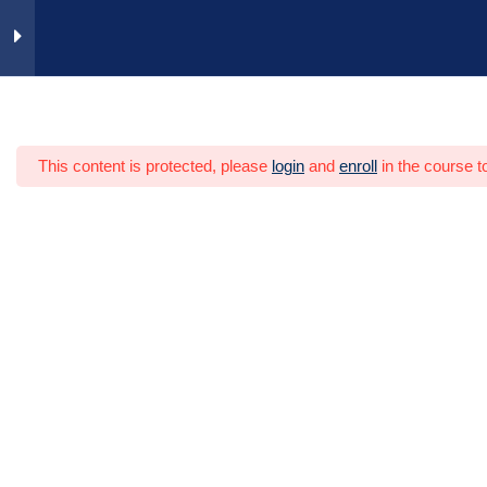
Zum
Inhalt
springen
Inhalte und Ziele
2
Heim
Video-Trainings
Personal
This content is protected, please
login
and
enroll
in the course t
Grundlagen Teamarbeit
4
Teampositionen
5
Grundlagen Führung
5
Situative Führung
7