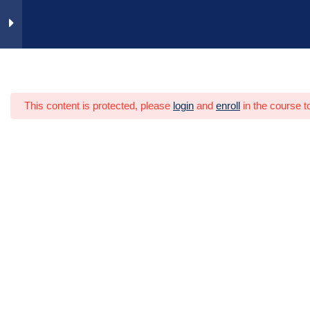
Zum
Inhalt
springen
Inhalte und Ziele
2
Heim
Video-Trainings
Personal
This content is protected, please
login
and
enroll
in the course t
Grundlagen Teamarbeit
4
Teampositionen
5
Grundlagen Führung
5
Situative Führung
7