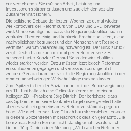
nur verschieben. Sie müssen Arbeit, Leistung und
Investitionen spürbar entlasten und zugleich den sozialen
Zusammenhalt sichern.
Die politische Debatte der letzten Wochen zeigt mal wieder,
wie kontrovers der Reformkurs von CDU und SPD bewertet
wird. Umso wichtiger ist, dass die Regierungskoalition sich in
zentralen Themen einigt und konkrete Ergebnisse liefert, diese
nachvollziehbar begründet und den Menschen mit Respekt
vermittelt, warum Veränderung notwendig ist. Der Blick zurück
zeigt: Deutschland kann mit mutigen Reformen wie z.B.
seinerzeit unter Kanzler Gerhard Schröder wirtschaftlich
wieder stärker werden. Dazu müssen jetzt jedoch Reformen
entschlossen angegangen und verlässlich durchgeführt
werden. Genau daran muss sich die Regierungskoalition in der
momentan schwierigen Wirtschaftslage messen lassen.
Zum Spitzentreffen der Sozialpartner mit der Bundesregierung
am 11. Juni hatte ich eine Online-Konferenz mit meinem
Kollegen ZDH-Präsident Jörg Dittrich. Der berichtete, dass
das Spitzentreffen keine konkreten Ergebnisse geliefert hätte,
aber es wohl ein gemeinsames Reformverständnis gegeben
hätte. Wie auch immer, Jörg Dittrich hat mir versichert, dass er
in diesem Spitzentreffen mit Nachdruck deutlich gemacht: „Die
Lohnzusatzkosten können nicht ständig erhöht werden.“ Ich
bin mit Jörg Dittrich einer Meinung: „Wir brauchen Reformen