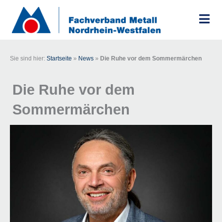
Zum
Inhalt
springen
Sie sind hier:
Startseite
»
News
»
Die Ruhe vor dem Sommermärchen
Die Ruhe vor dem
Sommermärchen