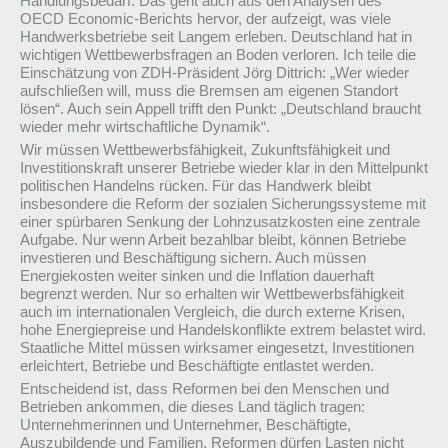
Handlungsbedarf. Das geht auch aus den Analysen des
OECD Economic-Berichts hervor, der aufzeigt, was viele
Handwerksbetriebe seit Langem erleben. Deutschland hat in
wichtigen Wettbewerbsfragen an Boden verloren. Ich teile die
Einschätzung von ZDH-Präsident Jörg Dittrich: „Wer wieder
aufschließen will, muss die Bremsen am eigenen Standort
lösen“. Auch sein Appell trifft den Punkt: „Deutschland braucht
wieder mehr wirtschaftliche Dynamik“.
Wir müssen Wettbewerbsfähigkeit, Zukunftsfähigkeit und
Investitionskraft unserer Betriebe wieder klar in den Mittelpunkt
politischen Handelns rücken. Für das Handwerk bleibt
insbesondere die Reform der sozialen Sicherungssysteme mit
einer spürbaren Senkung der Lohnzusatzkosten eine zentrale
Aufgabe. Nur wenn Arbeit bezahlbar bleibt, können Betriebe
investieren und Beschäftigung sichern. Auch müssen
Energiekosten weiter sinken und die Inflation dauerhaft
begrenzt werden. Nur so erhalten wir Wettbewerbsfähigkeit
auch im internationalen Vergleich, die durch externe Krisen,
hohe Energiepreise und Handelskonflikte extrem belastet wird.
Staatliche Mittel müssen wirksamer eingesetzt, Investitionen
erleichtert, Betriebe und Beschäftigte entlastet werden.
Entscheidend ist, dass Reformen bei den Menschen und
Betrieben ankommen, die dieses Land täglich tragen:
Unternehmerinnen und Unternehmer, Beschäftigte,
Auszubildende und Familien. Reformen dürfen Lasten nicht