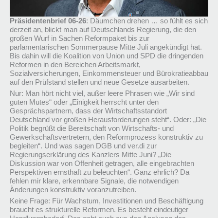
Präsidentenbrief 06-26
: Däumchen drehen … so fühlt es sich
derzeit an, blickt man auf Deutschlands Regierung, die den
großen Wurf in Sachen Reformpaket bis zur
parlamentarischen Sommerpause Mitte Juli angekündigt hat.
Bis dahin will die Koalition von Union und SPD die dringenden
Reformen in den Bereichen Arbeitsmarkt,
Sozialversicherungen, Einkommensteuer und Bürokratieabbau
auf den Prüfstand stellen und neue Gesetze ausarbeiten.
Nur: Man hört nicht viel, außer leere Phrasen wie „Wir sind
guten Mutes“ oder „Einigkeit herrscht unter den
Gesprächspartnern, dass der Wirtschaftsstandort
Deutschland vor großen Herausforderungen steht“. Oder: „Die
Politik begrüßt die Bereitschaft von Wirtschafts- und
Gewerkschaftsvertretern, den Reformprozess konstruktiv zu
begleiten“. Und was sagen DGB und ver.di zur
Regierungserklärung des Kanzlers Mitte Juni? „Die
Diskussion war von Offenheit getragen, alle eingebrachten
Perspektiven ernsthaft zu beleuchten“. Ganz ehrlich? Da
fehlen mir klare, erkennbare Signale, die notwendigen
Änderungen konstruktiv voranzutreiben.
Keine Frage: Für Wachstum, Investitionen und Beschäftigung
braucht es strukturelle Reformen. Es besteht eindeutiger