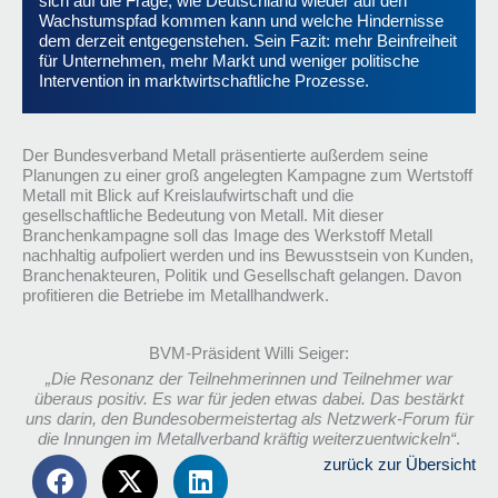
sich auf die Frage, wie Deutschland wieder auf den
Wachstumspfad kommen kann und welche Hindernisse
dem derzeit entgegenstehen. Sein Fazit: mehr Beinfreiheit
für Unternehmen, mehr Markt und weniger politische
Intervention in marktwirtschaftliche Prozesse.
Der Bundesverband Metall präsentierte außerdem seine
Planungen zu einer groß angelegten Kampagne zum Wertstoff
Metall mit Blick auf Kreislaufwirtschaft und die
gesellschaftliche Bedeutung von Metall. Mit dieser
Branchenkampagne soll das Image des Werkstoff Metall
nachhaltig aufpoliert werden und ins Bewusstsein von Kunden,
Branchenakteuren, Politik und Gesellschaft gelangen. Davon
profitieren die Betriebe im Metallhandwerk.
BVM-Präsident Willi Seiger:
„Die Resonanz der Teilnehmerinnen und Teilnehmer war
überaus positiv. Es war für jeden etwas dabei. Das bestärkt
uns darin, den Bundesobermeistertag als Netzwerk-Forum für
die Innungen im Metallverband kräftig weiterzuentwickeln“
.
zurück zur Übersicht