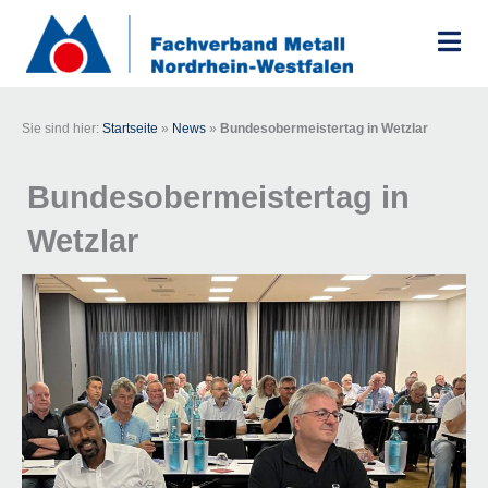
Zum
Inhalt
springen
Sie sind hier:
Startseite
»
News
»
Bundesobermeistertag in Wetzlar
Bundesobermeistertag in
Wetzlar